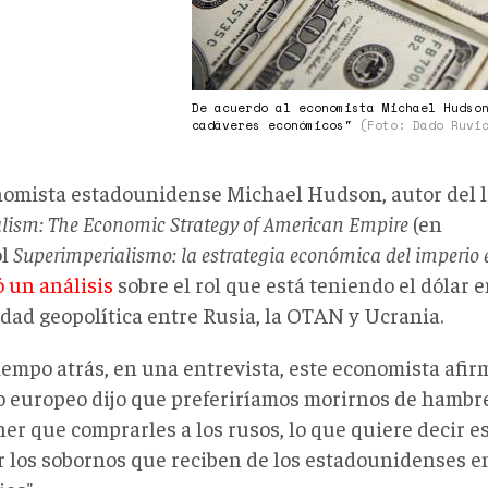
De acuerdo al economista Michael Hudso
cadáveres económicos"
(Foto: Dado Ruvi
nomista estadounidense Michael Hudson, autor del 
lism: The Economic Strategy of American Empire
(en
ol
Superimperialismo: la estrategia económica del imperio
ó un análisis
sobre el rol que está teniendo el dólar e
idad geopolítica entre Rusia, la OTAN y Ucrania.
iempo atrás, en una entrevista, este economista afi
co europeo dijo que preferiríamos morirnos de hambr
er que comprarles a los rusos, lo que quiere decir e
r los sobornos que reciben de los estadounidenses e