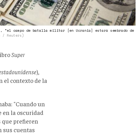
n, "el campo de batalla militar [en Ucrania] estará sembrado de
c / Reuters)
libro
Super
 estadounidense
),
n el contexto de la
rmaba: "Cuando un
e en la oscuridad
s que prefieren
n sus cuentas