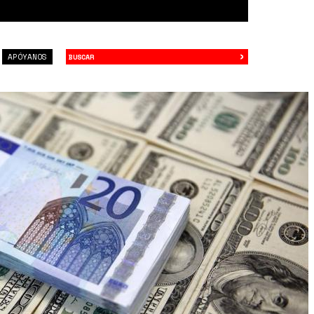
›
Buscar
APÓYANOS