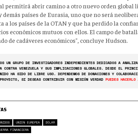
l permitirá abrir camino a otro nuevo orden global l
y demás países de Eurasia, uno que no será
neolibera
ta a los países de la OTAN y que ha perdido la confi
cios económicos mutuos con ellos. El campo de batalla
do de cadáveres económicos", concluye Hudson.
OS UN GRUPO DE INVESTIGADORES INDEPENDIENTES DEDICADOS A ANALIZA
A CONTRA VENEZUELA Y SUS IMPLICACIONES GLOBALES. DESDE EL PRINCI
NIDO HA SIDO DE LIBRE USO. DEPENDEMOS DE DONACIONES Y COLABORACI
PROYECTO, SI DESEAS CONTRIBUIR CON MISIÓN VERDAD
PUEDES HACERLO 
TAS
UNIDOS
UNIÓN EUROPEA
DÓLAR
UERRA FINANCIERA