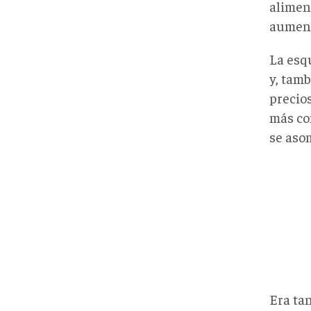
alimen
aument
La esq
y, tamb
precios
más co
se asom
Era ta