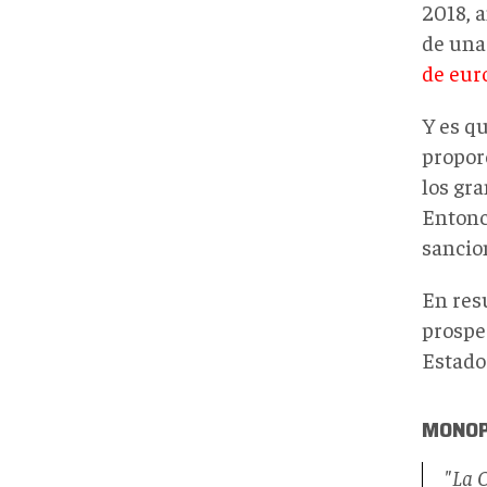
2018, 
de una
de eur
Y es q
propor
los gr
Entonc
sancio
En res
prosper
Estado
MONOP
"La O