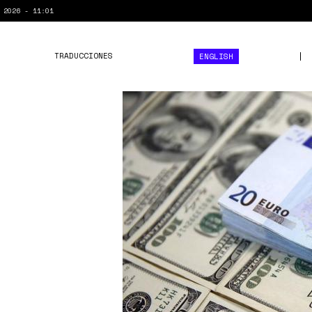
 2026 - 11:01
TRADUCCIONES
ENGLISH
dolar
devora
euro.jpg