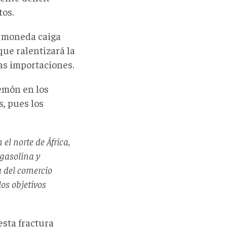
tos.
a moneda caiga
 que ralentizará la
as importaciones.
emón en los
, pues los
l norte de África,
 gasolina y
a del comercio
os objetivos
sta fractura