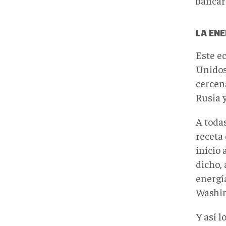
bancari
LA EN
Este e
Unidos
cercen
Rusia 
A toda
receta
inicio 
dicho,
energí
Washin
Y así l