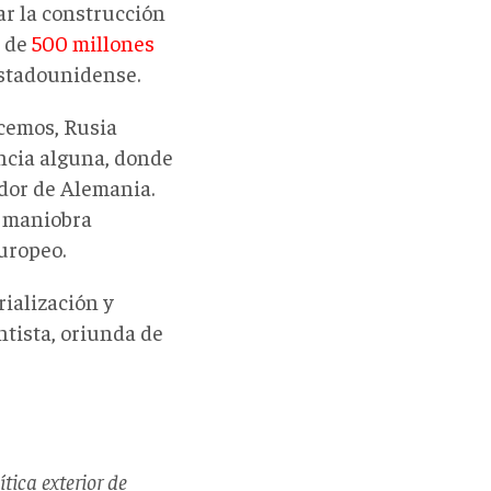
ar la construcción
) de
500 millones
estadounidense.
ocemos, Rusia
ncia alguna, donde
dor de Alemania.
a maniobra
uropeo.
ialización y
ntista, oriunda de
tica exterior de