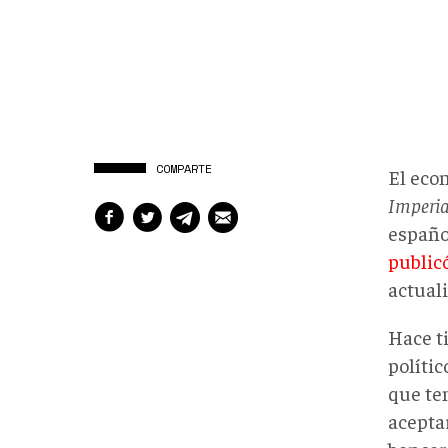
COMPARTE
El eco
Imperia
españ
public
actual
Hace t
políti
que ten
acepta