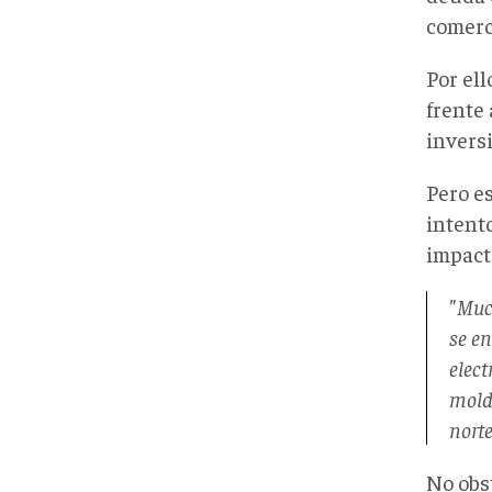
comerc
Por el
frente 
invers
Pero e
intent
impacto
"Much
se en
elect
mold
nort
No obs