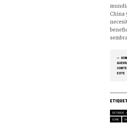
mundia
China 
necesi
benefi
sembra
— SOM
GUERR
CONTE
ESTE 
ETIQUE
ESTADOS 
EURO
G