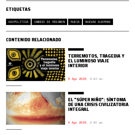
ETIQUETAS
GEOPOLÍTICA
CAMBIO DE RÉGIMEN
RUSIA
NUEVAS GUERRAS
CONTENIDO RELACIONADO
TERREMOTOS, TRAGEDIA Y
EL LUMINOSO VIAJE
INTERIOR
5 Ago 2026
,
9:42 am.
EL "SÚPER NIÑO": SÍNTOMA
DE UNA CRISIS CIVILIZATORIA
INTEGRAL
4 Ago 2026
,
2:40 pm.