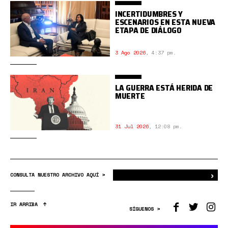
INCERTIDUMBRES Y
ESCENARIOS EN ESTA NUEVA
ETAPA DE DIÁLOGO
3 Ago 2026
,
4:37 pm.
LA GUERRA ESTÁ HERIDA DE
MUERTE
31 Jul 2026
,
12:08 pm.
›
Bus
CONSULTA NUESTRO ARCHIVO AQUÍ >
IR ARRIBA
SÍGUENOS >