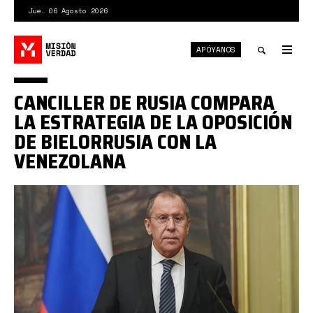
Pasar
Jue. 06 Agosto 2026
al
contenido
APÓYANOS
principal
Tog
nav
Toggle
CANCILLER DE RUSIA COMPARA
search
LA ESTRATEGIA DE LA OPOSICIÓN
DE BIELORRUSIA CON LA
VENEZOLANA
1*cYO60y9hOh2ZXeiSNA-
4lQ.jpeg