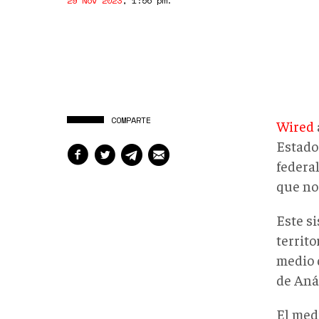
29 Nov 2023
,
1:56 pm
.
COMPARTE
Wired
Estado
federal
que no
Este si
territ
medio 
de Anál
El med