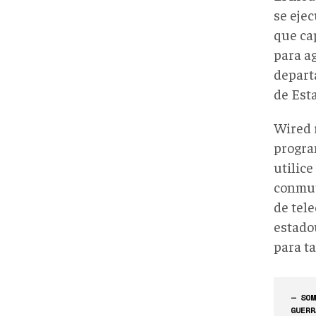
se eje
que ca
para ag
depart
de Est
Wired 
progra
utilice
conmut
de tel
estado
para ta
— SOM
GUERR