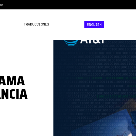
am
TRADUCCIONES
ENGLISH
f1e1a0ffd4d783149d7c4a
RAMA
ANCIA