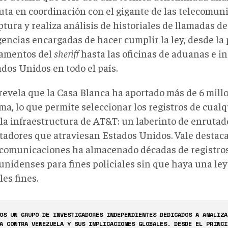
cuta en coordinación con el gigante de las telecomu
ptura y realiza análisis de historiales de llamadas 
encias encargadas de hacer cumplir la ley, desde la p
amentos del
sheriff
hasta las oficinas de aduanas e i
ados Unidos en todo el país.
revela que la Casa Blanca ha aportado más de 6 millo
ma, lo que permite seleccionar los registros de cual
 la infraestructura de AT&T: un laberinto de enrutad
adores que atraviesan Estados Unidos. Vale destaca
ecomunicaciones ha almacenado décadas de registros
unidenses para fines policiales sin que haya una ley 
les fines.
OS UN GRUPO DE INVESTIGADORES INDEPENDIENTES DEDICADOS A ANALIZA
A CONTRA VENEZUELA Y SUS IMPLICACIONES GLOBALES. DESDE EL PRINCI