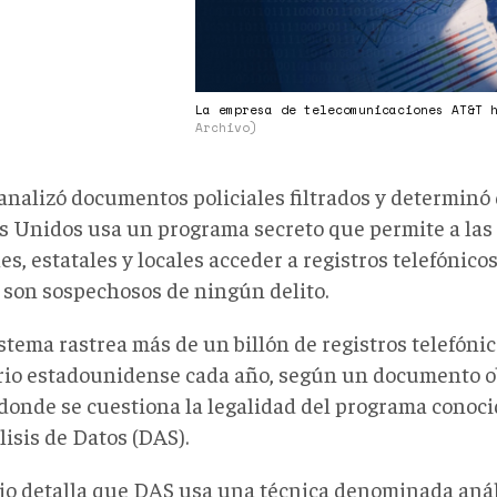
La empresa de telecomunicaciones AT&T 
Archivo)
analizó documentos policiales filtrados y determinó 
s Unidos usa un programa secreto que permite a las 
es, estatales y locales acceder a registros telefónic
 son sospechosos de ningún delito.
stema rastrea más de un billón de registros telefóni
orio estadounidense cada año, según un documento o
donde se cuestiona la legalidad del programa conoci
isis de Datos (DAS).
io detalla que DAS usa una técnica denominada anál