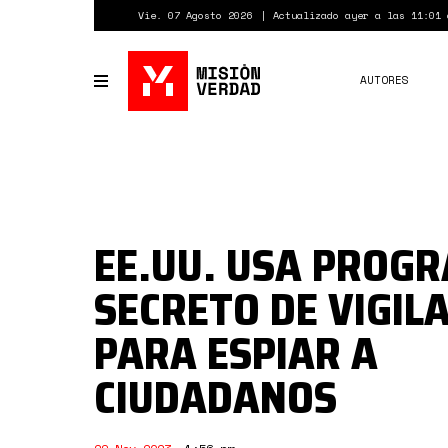
Pasar
Vie. 07 Agosto 2026
Actualizado ayer a las 11:01 
al
contenido
principal
AUTORES
Toggle
navigation
EE.UU. USA PROG
SECRETO DE VIGIL
PARA ESPIAR A
CIUDADANOS