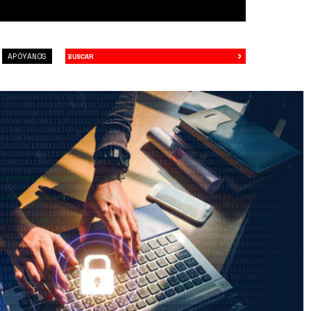
›
Buscar
APÓYANOS
c27f7bb71d527837031.png