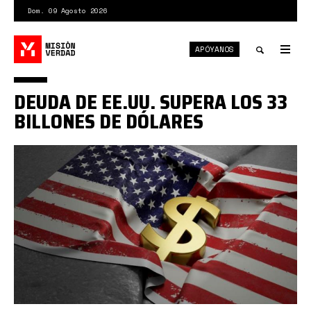
Pasar
Dom. 09 Agosto 2026
al
contenido
APÓYANOS
principal
Tog
nav
Toggle
DEUDA DE EE.UU. SUPERA LOS 33
search
BILLONES DE DÓLARES
15562116_xl.jpg