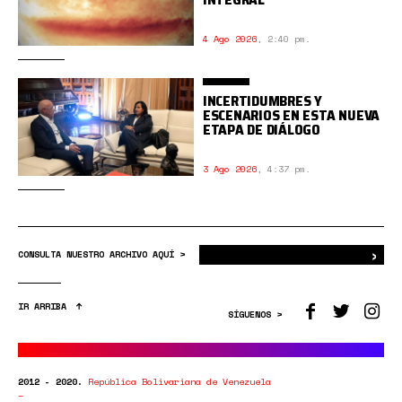
4 Ago 2026
,
2:40 pm.
INCERTIDUMBRES Y
ESCENARIOS EN ESTA NUEVA
ETAPA DE DIÁLOGO
3 Ago 2026
,
4:37 pm.
›
Bus
CONSULTA NUESTRO ARCHIVO AQUÍ >
IR ARRIBA
SÍGUENOS >
2012 - 2020.
República Bolivariana de Venezuela