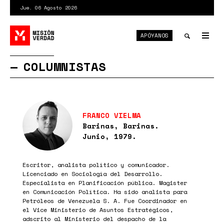
Pasar
Jue. 06 Agosto 2026
al
contenido
APÓYANOS
principal
Tog
nav
Toggle
COLUMNISTAS
search
FRANCO VIELMA
Barinas, Barinas.
Junio, 1979.
Escritor, analista político y comunicador.
Licenciado en Sociología del Desarrollo.
Especialista en Planificación pública. Magister
en Comunicación Política. Ha sido analista para
Petróleos de Venezuela S. A. Fue Coordinador en
el Vice Ministerio de Asuntos Estratégicos,
adscrito al Ministerio del despacho de la