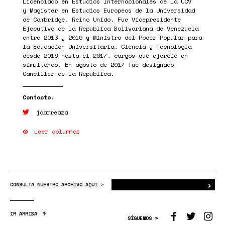
Licenciado en Estudios Internacionales de la UCV
y Magíster en Estudios Europeos de la Universidad
de Cambridge, Reino Unido. Fue Vicepresidente
Ejecutivo de la República Bolivariana de Venezuela
entre 2013 y 2016 y Ministro del Poder Popular para
la Educación Universitaria, Ciencia y Tecnología
desde 2016 hasta el 2017, cargos que ejerció en
simultáneo. En agosto de 2017 fue designado
Canciller de la República.
jaarreaza
Leer columnas
›
Bus
CONSULTA NUESTRO ARCHIVO AQUÍ >
IR ARRIBA
SÍGUENOS >