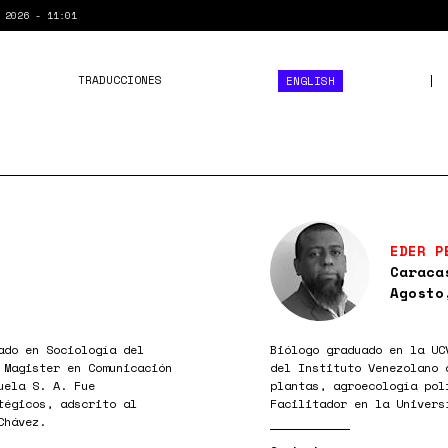
 2026 - 11:01
TRADUCCIONES
ENGLISH
EDER P
Caraca
Agosto
ado en Sociología del
Biólogo graduado en la UC
 Magister en Comunicación
del Instituto Venezolano 
uela S. A. Fue
plantas, agroecología pol
tégicos, adscrito al
Facilitador en la Univers
Chávez.