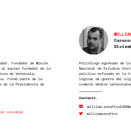
WILLIA
Caraca
Diciem
ador. Fundador de Misión
Politólogo egresado de la
 al equipo fundador de la
Nacional de Estudios Hist
tura de Venezuela,
político enfocado en la h
na. Formó parte de la
lógicas de guerra del sig
a de la Presidencia de
numeros medios venezolano
william.serafino1990@
eer columnas
williamserafino