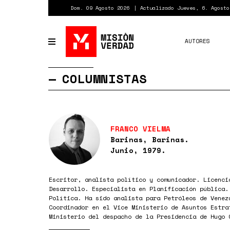
Pasar
Dom. 09 Agosto 2026
Actualizado Jueves, 6. Agosto
al
contenido
principal
AUTORES
Toggle
navigation
COLUMNISTAS
FRANCO VIELMA
Barinas, Barinas.
Junio, 1979.
Escritor, analista político y comunicador. Licenci
Desarrollo. Especialista en Planificación pública.
Política. Ha sido analista para Petróleos de Venez
Coordinador en el Vice Ministerio de Asuntos Estra
Ministerio del despacho de la Presidencia de Hugo 