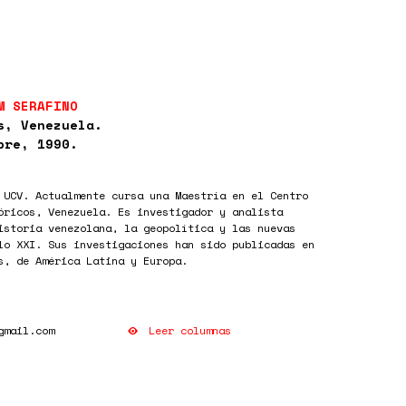
M SERAFINO
s, Venezuela.
bre, 1990.
 UCV. Actualmente cursa una Maestría en el Centro
óricos, Venezuela. Es investigador y analista
istoria venezolana, la geopolítica y las nuevas
lo XXI. Sus investigaciones han sido publicadas en
s, de América Latina y Europa.
Leer columnas
gmail.com