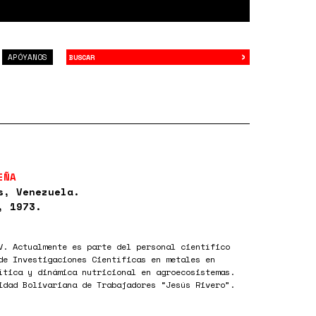
›
Buscar
APÓYANOS
EÑA
s, Venezuela.
, 1973.
V. Actualmente es parte del personal científico
de Investigaciones Científicas en metales en
ítica y dinámica nutricional en agroecosistemas.
idad Bolivariana de Trabajadores “Jesús Rivero”.