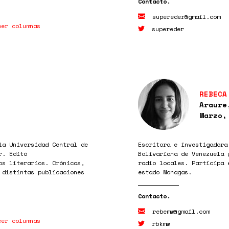
supereder@gmail.com
eer columnas
supereder
REBECA
Araure
Marzo,
la Universidad Central de
Escritora e investigadora
r. Editó
Bolivariana de Venezuela 
os literarios. Crónicas,
radio locales. Participa 
 distintas publicaciones
estado Monagas.
rebemw@gmail.com
eer columnas
rbkmw