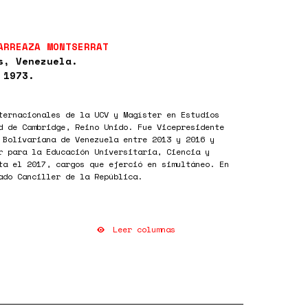
ARREAZA MONTSERRAT
s, Venezuela.
 1973.
ternacionales de la UCV y Magíster en Estudios
d de Cambridge, Reino Unido. Fue Vicepresidente
 Bolivariana de Venezuela entre 2013 y 2016 y
r para la Educación Universitaria, Ciencia y
ta el 2017, cargos que ejerció en simultáneo. En
ado Canciller de la República.
Leer columnas