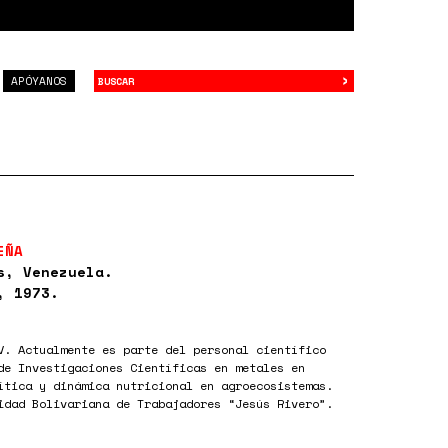
›
Buscar
APÓYANOS
EÑA
s, Venezuela.
, 1973.
V. Actualmente es parte del personal científico
de Investigaciones Científicas en metales en
ítica y dinámica nutricional en agroecosistemas.
idad Bolivariana de Trabajadores “Jesús Rivero”.