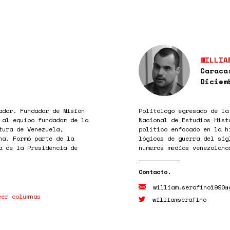
WILLIA
Caraca
Diciem
ador. Fundador de Misión
Politólogo egresado de la
 al equipo fundador de la
Nacional de Estudios Hist
tura de Venezuela,
político enfocado en la h
na. Formó parte de la
lógicas de guerra del sig
a de la Presidencia de
numeros medios venezolano
william.serafino1990@
eer columnas
williamserafino