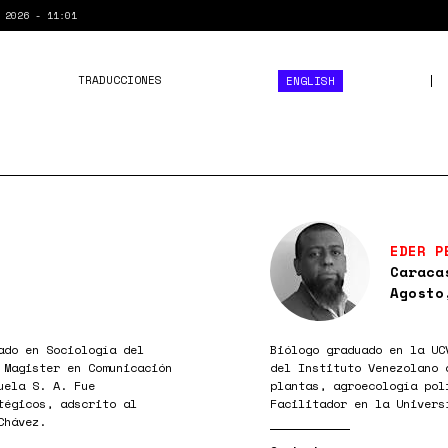
 2026 - 11:01
TRADUCCIONES
ENGLISH
EDER P
Caraca
Agosto
ado en Sociología del
Biólogo graduado en la UC
 Magister en Comunicación
del Instituto Venezolano 
uela S. A. Fue
plantas, agroecología pol
tégicos, adscrito al
Facilitador en la Univers
Chávez.