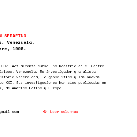
M SERAFINO
s, Venezuela.
bre, 1990.
 UCV. Actualmente cursa una Maestría en el Centro
óricos, Venezuela. Es investigador y analista
istoria venezolana, la geopolítica y las nuevas
lo XXI. Sus investigaciones han sido publicadas en
s, de América Latina y Europa.
Leer columnas
gmail.com