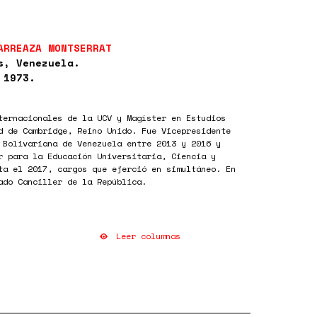
ARREAZA MONTSERRAT
s, Venezuela.
 1973.
ternacionales de la UCV y Magíster en Estudios
d de Cambridge, Reino Unido. Fue Vicepresidente
 Bolivariana de Venezuela entre 2013 y 2016 y
r para la Educación Universitaria, Ciencia y
ta el 2017, cargos que ejerció en simultáneo. En
ado Canciller de la República.
Leer columnas