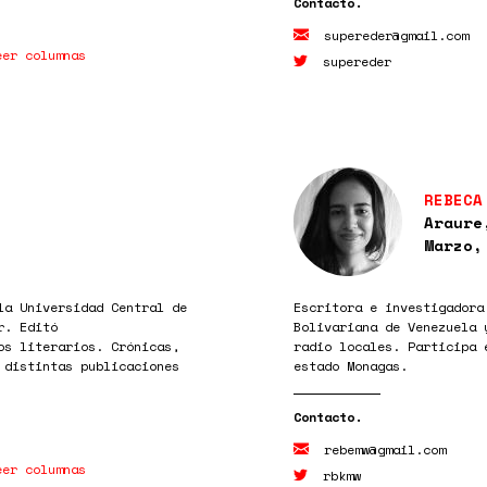
supereder@gmail.com
eer columnas
supereder
REBECA
Araure
Marzo,
la Universidad Central de
Escritora e investigadora
r. Editó
Bolivariana de Venezuela 
os literarios. Crónicas,
radio locales. Participa 
 distintas publicaciones
estado Monagas.
rebemw@gmail.com
eer columnas
rbkmw