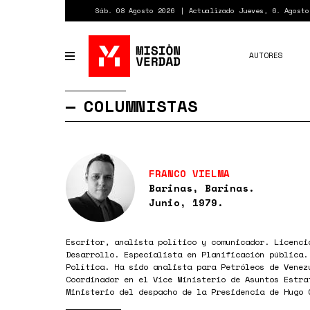
Pasar
Sáb. 08 Agosto 2026
Actualizado Jueves, 6. Agosto
al
contenido
principal
AUTORES
Toggle
navigation
COLUMNISTAS
FRANCO VIELMA
Barinas, Barinas.
Junio, 1979.
Escritor, analista político y comunicador. Licenci
Desarrollo. Especialista en Planificación pública.
Política. Ha sido analista para Petróleos de Venez
Coordinador en el Vice Ministerio de Asuntos Estra
Ministerio del despacho de la Presidencia de Hugo 