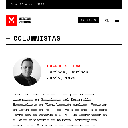
Pasar
Vie. 07 Agosto 2026
al
contenido
APÓYANOS
principal
Tog
nav
Toggle
COLUMNISTAS
search
FRANCO VIELMA
Barinas, Barinas.
Junio, 1979.
Escritor, analista político y comunicador.
Licenciado en Sociología del Desarrollo.
Especialista en Planificación pública. Magister
en Comunicación Política. Ha sido analista para
Petróleos de Venezuela S. A. Fue Coordinador en
el Vice Ministerio de Asuntos Estratégicos,
adscrito al Ministerio del despacho de la