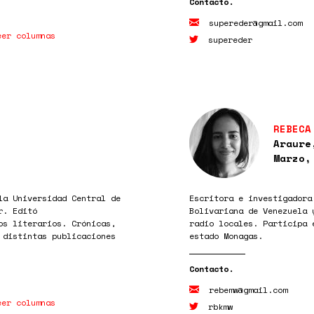
supereder@gmail.com
eer columnas
supereder
REBECA
Araure
Marzo,
la Universidad Central de
Escritora e investigadora
r. Editó
Bolivariana de Venezuela 
os literarios. Crónicas,
radio locales. Participa 
 distintas publicaciones
estado Monagas.
rebemw@gmail.com
eer columnas
rbkmw