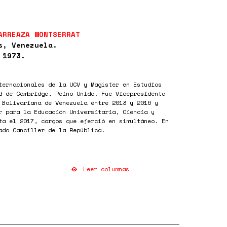
ARREAZA MONTSERRAT
s, Venezuela.
 1973.
ternacionales de la UCV y Magíster en Estudios
d de Cambridge, Reino Unido. Fue Vicepresidente
 Bolivariana de Venezuela entre 2013 y 2016 y
r para la Educación Universitaria, Ciencia y
ta el 2017, cargos que ejerció en simultáneo. En
ado Canciller de la República.
Leer columnas