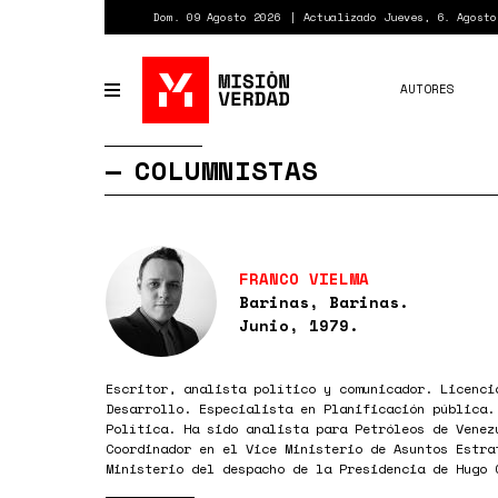
Pasar
Dom. 09 Agosto 2026
Actualizado Jueves, 6. Agosto
al
contenido
principal
AUTORES
Toggle
navigation
COLUMNISTAS
FRANCO VIELMA
Barinas, Barinas.
Junio, 1979.
Escritor, analista político y comunicador. Licenci
Desarrollo. Especialista en Planificación pública.
Política. Ha sido analista para Petróleos de Venez
Coordinador en el Vice Ministerio de Asuntos Estra
Ministerio del despacho de la Presidencia de Hugo 