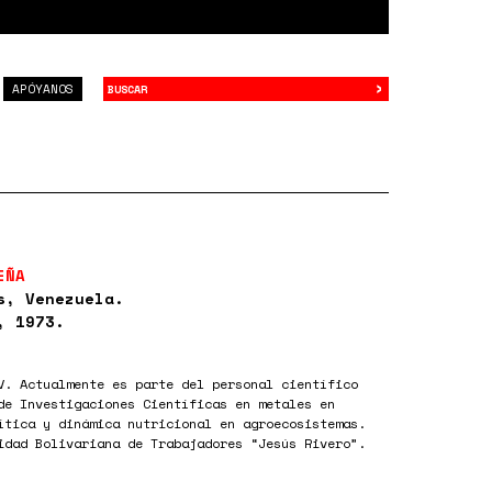
›
Buscar
APÓYANOS
EÑA
s, Venezuela.
, 1973.
V. Actualmente es parte del personal científico
de Investigaciones Científicas en metales en
ítica y dinámica nutricional en agroecosistemas.
idad Bolivariana de Trabajadores “Jesús Rivero”.