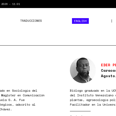
 2026 - 11:01
TRADUCCIONES
ENGLISH
EDER P
Caraca
Agosto
ado en Sociología del
Biólogo graduado en la UC
 Magister en Comunicación
del Instituto Venezolano 
uela S. A. Fue
plantas, agroecología pol
tégicos, adscrito al
Facilitador en la Univers
Chávez.