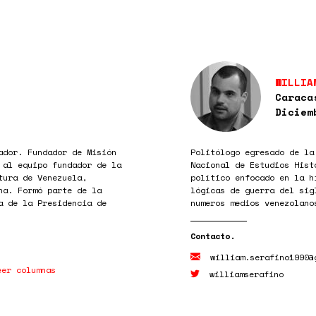
WILLIA
Caraca
Diciem
ador. Fundador de Misión
Politólogo egresado de la
 al equipo fundador de la
Nacional de Estudios Hist
tura de Venezuela,
político enfocado en la h
na. Formó parte de la
lógicas de guerra del sig
a de la Presidencia de
numeros medios venezolano
william.serafino1990@
eer columnas
williamserafino