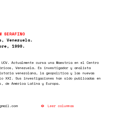
M SERAFINO
s, Venezuela.
bre, 1990.
 UCV. Actualmente cursa una Maestría en el Centro
óricos, Venezuela. Es investigador y analista
istoria venezolana, la geopolítica y las nuevas
lo XXI. Sus investigaciones han sido publicadas en
s, de América Latina y Europa.
Leer columnas
gmail.com