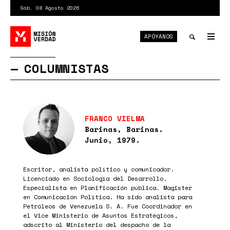
Pasar
Sáb. 08 Agosto 2026
al
contenido
APÓYANOS
principal
Tog
nav
Toggle
COLUMNISTAS
search
FRANCO VIELMA
Barinas, Barinas.
Junio, 1979.
Escritor, analista político y comunicador.
Licenciado en Sociología del Desarrollo.
Especialista en Planificación pública. Magister
en Comunicación Política. Ha sido analista para
Petróleos de Venezuela S. A. Fue Coordinador en
el Vice Ministerio de Asuntos Estratégicos,
adscrito al Ministerio del despacho de la