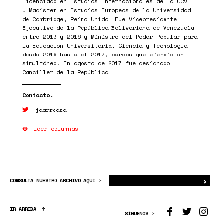
Licenciado en Estudios Internacionales de la UCV
y Magíster en Estudios Europeos de la Universidad
de Cambridge, Reino Unido. Fue Vicepresidente
Ejecutivo de la República Bolivariana de Venezuela
entre 2013 y 2016 y Ministro del Poder Popular para
la Educación Universitaria, Ciencia y Tecnología
desde 2016 hasta el 2017, cargos que ejerció en
simultáneo. En agosto de 2017 fue designado
Canciller de la República.
jaarreaza
Leer columnas
›
Bus
CONSULTA NUESTRO ARCHIVO AQUÍ >
IR ARRIBA
SÍGUENOS >