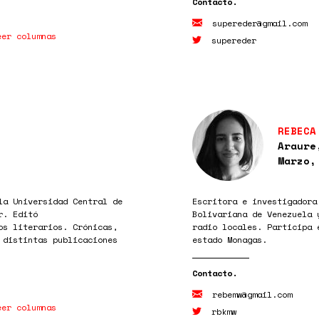
supereder@gmail.com
eer columnas
supereder
REBECA
Araure
Marzo,
la Universidad Central de
Escritora e investigadora
r. Editó
Bolivariana de Venezuela 
os literarios. Crónicas,
radio locales. Participa 
 distintas publicaciones
estado Monagas.
rebemw@gmail.com
eer columnas
rbkmw