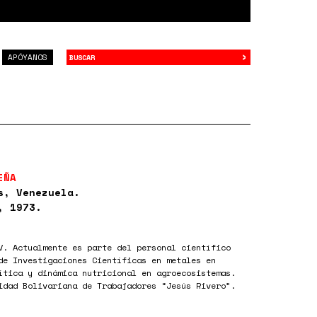
›
Buscar
APÓYANOS
EÑA
s, Venezuela.
, 1973.
V. Actualmente es parte del personal científico
de Investigaciones Científicas en metales en
ítica y dinámica nutricional en agroecosistemas.
idad Bolivariana de Trabajadores “Jesús Rivero”.