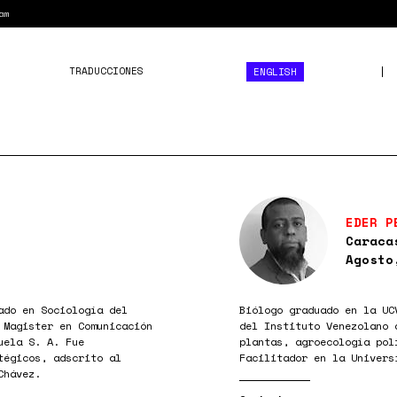
am
TRADUCCIONES
ENGLISH
EDER P
Caraca
Agosto
ado en Sociología del
Biólogo graduado en la UC
 Magister en Comunicación
del Instituto Venezolano 
uela S. A. Fue
plantas, agroecología pol
tégicos, adscrito al
Facilitador en la Univers
Chávez.