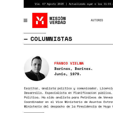
Pasar
Vie. 07 Agosto 2026
Actualizado ayer a las 11:01 
al
contenido
principal
AUTORES
Toggle
navigation
COLUMNISTAS
FRANCO VIELMA
Barinas, Barinas.
Junio, 1979.
Escritor, analista político y comunicador. Licenci
Desarrollo. Especialista en Planificación pública.
Política. Ha sido analista para Petróleos de Venez
Coordinador en el Vice Ministerio de Asuntos Estra
Ministerio del despacho de la Presidencia de Hugo 