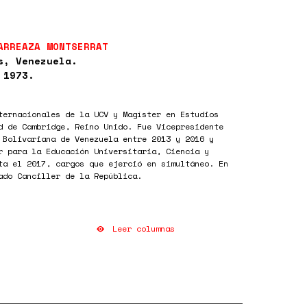
ARREAZA MONTSERRAT
s, Venezuela.
 1973.
ternacionales de la UCV y Magíster en Estudios
d de Cambridge, Reino Unido. Fue Vicepresidente
 Bolivariana de Venezuela entre 2013 y 2016 y
r para la Educación Universitaria, Ciencia y
ta el 2017, cargos que ejerció en simultáneo. En
ado Canciller de la República.
Leer columnas