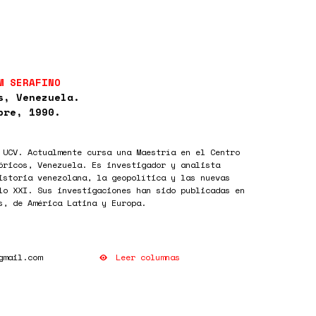
M SERAFINO
s, Venezuela.
bre, 1990.
 UCV. Actualmente cursa una Maestría en el Centro
óricos, Venezuela. Es investigador y analista
istoria venezolana, la geopolítica y las nuevas
lo XXI. Sus investigaciones han sido publicadas en
s, de América Latina y Europa.
Leer columnas
gmail.com