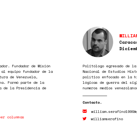
WILLIA
Caraca
Diciem
ador. Fundador de Misión
Politólogo egresado de la
 al equipo fundador de la
Nacional de Estudios Hist
tura de Venezuela,
político enfocado en la h
na. Formó parte de la
lógicas de guerra del sig
a de la Presidencia de
numeros medios venezolano
william.serafino1990@
eer columnas
williamserafino