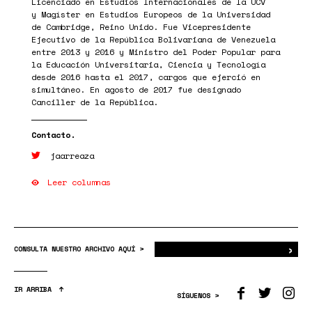
Licenciado en Estudios Internacionales de la UCV
y Magíster en Estudios Europeos de la Universidad
de Cambridge, Reino Unido. Fue Vicepresidente
Ejecutivo de la República Bolivariana de Venezuela
entre 2013 y 2016 y Ministro del Poder Popular para
la Educación Universitaria, Ciencia y Tecnología
desde 2016 hasta el 2017, cargos que ejerció en
simultáneo. En agosto de 2017 fue designado
Canciller de la República.
jaarreaza
Leer columnas
›
Bus
CONSULTA NUESTRO ARCHIVO AQUÍ >
IR ARRIBA
SÍGUENOS >