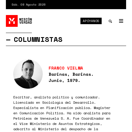
Pasar
Sáb. 08 Agosto 2026
al
contenido
APÓYANOS
principal
Tog
nav
Toggle
COLUMNISTAS
search
FRANCO VIELMA
Barinas, Barinas.
Junio, 1979.
Escritor, analista político y comunicador.
Licenciado en Sociología del Desarrollo.
Especialista en Planificación pública. Magister
en Comunicación Política. Ha sido analista para
Petróleos de Venezuela S. A. Fue Coordinador en
el Vice Ministerio de Asuntos Estratégicos,
adscrito al Ministerio del despacho de la