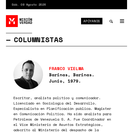
Pasar
Sáb. 08 Agosto 2026
al
contenido
APÓYANOS
principal
Tog
nav
Toggle
COLUMNISTAS
search
FRANCO VIELMA
Barinas, Barinas.
Junio, 1979.
Escritor, analista político y comunicador.
Licenciado en Sociología del Desarrollo.
Especialista en Planificación pública. Magister
en Comunicación Política. Ha sido analista para
Petróleos de Venezuela S. A. Fue Coordinador en
el Vice Ministerio de Asuntos Estratégicos,
adscrito al Ministerio del despacho de la