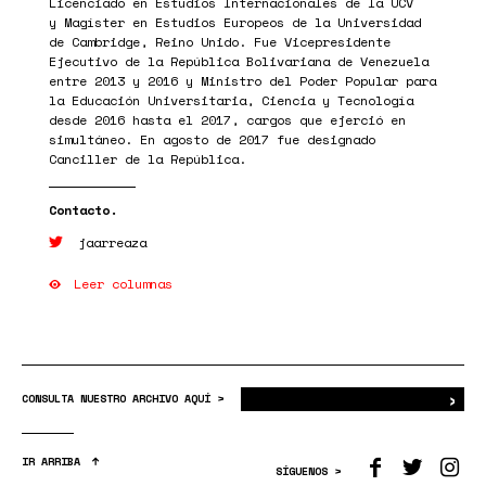
Licenciado en Estudios Internacionales de la UCV
y Magíster en Estudios Europeos de la Universidad
de Cambridge, Reino Unido. Fue Vicepresidente
Ejecutivo de la República Bolivariana de Venezuela
entre 2013 y 2016 y Ministro del Poder Popular para
la Educación Universitaria, Ciencia y Tecnología
desde 2016 hasta el 2017, cargos que ejerció en
simultáneo. En agosto de 2017 fue designado
Canciller de la República.
jaarreaza
Leer columnas
›
Bus
CONSULTA NUESTRO ARCHIVO AQUÍ >
IR ARRIBA
SÍGUENOS >