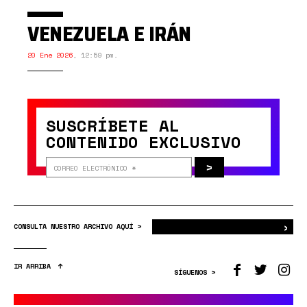
VENEZUELA E IRÁN
20 Ene 2026
,
12:59 pm.
SUSCRÍBETE AL
CONTENIDO EXCLUSIVO
>
›
Bus
CONSULTA NUESTRO ARCHIVO AQUÍ >
IR ARRIBA
SÍGUENOS >