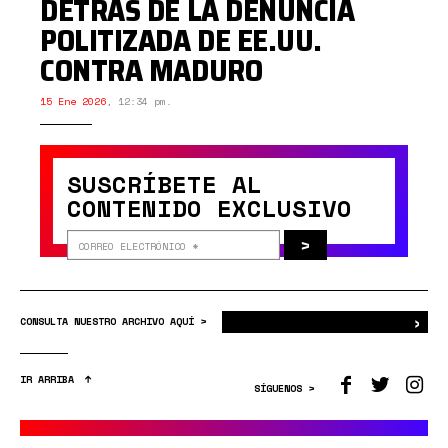
DETRÁS DE LA DENUNCIA
POLITIZADA DE EE.UU.
CONTRA MADURO
15 Ene 2026
,
12:34 pm.
SUSCRÍBETE AL
CONTENIDO EXCLUSIVO
>
›
Bus
CONSULTA NUESTRO ARCHIVO AQUÍ >
IR ARRIBA
SÍGUENOS >