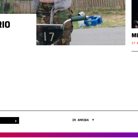
RIO
MI
17 
›
Buscar
IR ARRIBA