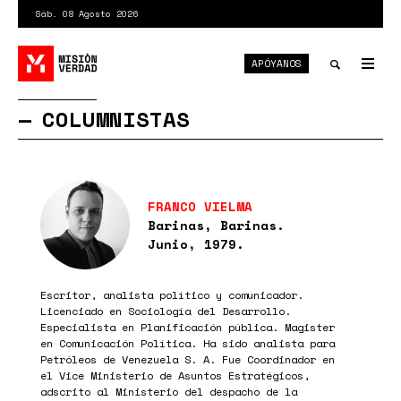
Pasar
Sáb. 08 Agosto 2026
al
contenido
APÓYANOS
principal
Tog
nav
Toggle
COLUMNISTAS
search
FRANCO VIELMA
Barinas, Barinas.
Junio, 1979.
Escritor, analista político y comunicador.
Licenciado en Sociología del Desarrollo.
Especialista en Planificación pública. Magister
en Comunicación Política. Ha sido analista para
Petróleos de Venezuela S. A. Fue Coordinador en
el Vice Ministerio de Asuntos Estratégicos,
adscrito al Ministerio del despacho de la