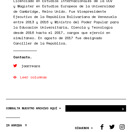
Licenciado en Estudios Internacionales de la UCV
y Magíster en Estudios Europeos de la Universidad
de Cambridge, Reino Unido. Fue Vicepresidente
Ejecutivo de la República Bolivariana de Venezuela
entre 2013 y 2016 y Ministro del Poder Popular para
la Educación Universitaria, Ciencia y Tecnología
desde 2016 hasta el 2017, cargos que ejerció en
simultáneo. En agosto de 2017 fue designado
Canciller de la República.
jaarreaza
Leer columnas
›
Bus
CONSULTA NUESTRO ARCHIVO AQUÍ >
IR ARRIBA
SÍGUENOS >