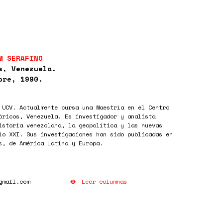
M SERAFINO
s, Venezuela.
bre, 1990.
 UCV. Actualmente cursa una Maestría en el Centro
óricos, Venezuela. Es investigador y analista
istoria venezolana, la geopolítica y las nuevas
lo XXI. Sus investigaciones han sido publicadas en
s, de América Latina y Europa.
Leer columnas
gmail.com