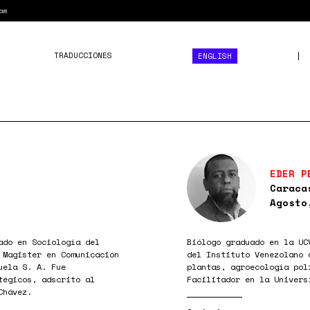
am
TRADUCCIONES
ENGLISH
EDER P
Caraca
Agosto
ado en Sociología del
Biólogo graduado en la UC
 Magister en Comunicación
del Instituto Venezolano 
uela S. A. Fue
plantas, agroecología pol
tégicos, adscrito al
Facilitador en la Univers
Chávez.