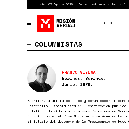
Pasar
Vie. 07 Agosto 2026
Actualizado ayer a las 11:01 
al
contenido
principal
AUTORES
Toggle
navigation
COLUMNISTAS
FRANCO VIELMA
Barinas, Barinas.
Junio, 1979.
Escritor, analista político y comunicador. Licenci
Desarrollo. Especialista en Planificación pública.
Política. Ha sido analista para Petróleos de Venez
Coordinador en el Vice Ministerio de Asuntos Estra
Ministerio del despacho de la Presidencia de Hugo 