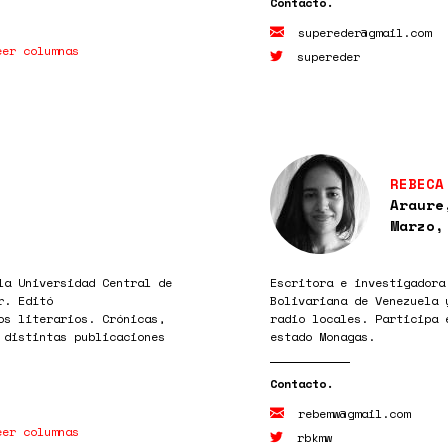
supereder@gmail.com
eer columnas
supereder
REBECA
Araure
Marzo,
la Universidad Central de
Escritora e investigadora
r. Editó
Bolivariana de Venezuela 
os literarios. Crónicas,
radio locales. Participa 
 distintas publicaciones
estado Monagas.
rebemw@gmail.com
eer columnas
rbkmw