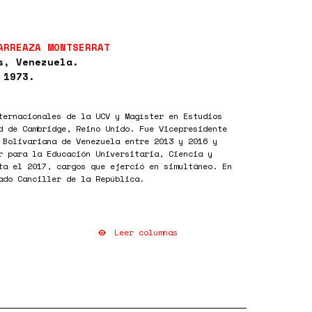
ARREAZA MONTSERRAT
s, Venezuela.
 1973.
ternacionales de la UCV y Magíster en Estudios
d de Cambridge, Reino Unido. Fue Vicepresidente
 Bolivariana de Venezuela entre 2013 y 2016 y
r para la Educación Universitaria, Ciencia y
ta el 2017, cargos que ejerció en simultáneo. En
ado Canciller de la República.
Leer columnas