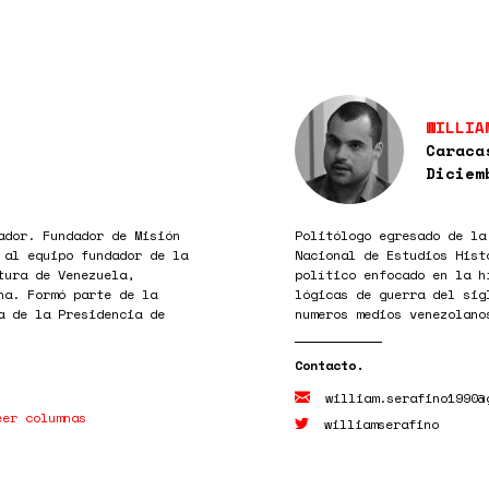
WILLIA
Caraca
Diciem
ador. Fundador de Misión
Politólogo egresado de la
 al equipo fundador de la
Nacional de Estudios Hist
tura de Venezuela,
político enfocado en la h
na. Formó parte de la
lógicas de guerra del sig
a de la Presidencia de
numeros medios venezolano
william.serafino1990@
eer columnas
williamserafino