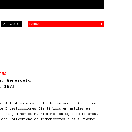
›
Buscar
APÓYANOS
EÑA
s, Venezuela.
, 1973.
V. Actualmente es parte del personal científico
de Investigaciones Científicas en metales en
ítica y dinámica nutricional en agroecosistemas.
idad Bolivariana de Trabajadores “Jesús Rivero”.