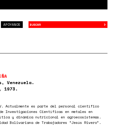
›
Buscar
APÓYANOS
EÑA
s, Venezuela.
, 1973.
V. Actualmente es parte del personal científico
de Investigaciones Científicas en metales en
ítica y dinámica nutricional en agroecosistemas.
idad Bolivariana de Trabajadores “Jesús Rivero”.