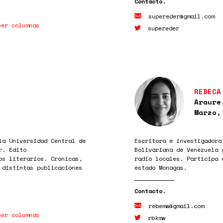
supereder@gmail.com
eer columnas
supereder
REBECA
Araure
Marzo,
la Universidad Central de
Escritora e investigadora
r. Editó
Bolivariana de Venezuela 
os literarios. Crónicas,
radio locales. Participa 
 distintas publicaciones
estado Monagas.
rebemw@gmail.com
eer columnas
rbkmw