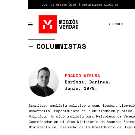
Pasar
Jue. 06 Agosto 2026
Actualizado 11:01 am
al
contenido
principal
AUTORES
Toggle
navigation
COLUMNISTAS
FRANCO VIELMA
Barinas, Barinas.
Junio, 1979.
Escritor, analista político y comunicador. Licenci
Desarrollo. Especialista en Planificación pública.
Política. Ha sido analista para Petróleos de Venez
Coordinador en el Vice Ministerio de Asuntos Estra
Ministerio del despacho de la Presidencia de Hugo 