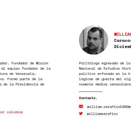
WILLIA
Caraca
Diciem
ador. Fundador de Misión
Politólogo egresado de la
 al equipo fundador de la
Nacional de Estudios Hist
tura de Venezuela,
político enfocado en la h
na. Formó parte de la
lógicas de guerra del sig
a de la Presidencia de
numeros medios venezolano
william.serafino1990@
eer columnas
williamserafino