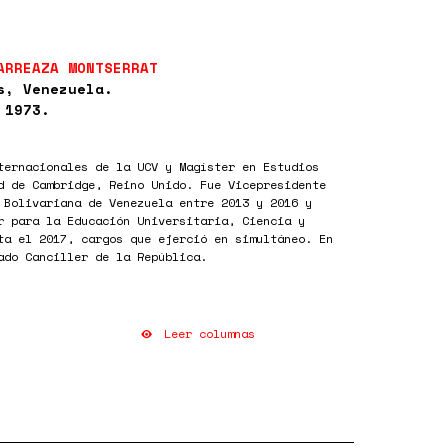
ARREAZA MONTSERRAT
s, Venezuela.
 1973.
ternacionales de la UCV y Magíster en Estudios
d de Cambridge, Reino Unido. Fue Vicepresidente
 Bolivariana de Venezuela entre 2013 y 2016 y
r para la Educación Universitaria, Ciencia y
ta el 2017, cargos que ejerció en simultáneo. En
ado Canciller de la República.
Leer columnas