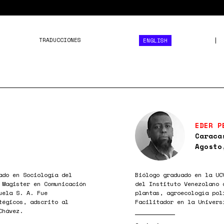
TRADUCCIONES
ENGLISH
EDER P
Caraca
Agosto
ado en Sociología del
Biólogo graduado en la UC
 Magister en Comunicación
del Instituto Venezolano 
uela S. A. Fue
plantas, agroecología pol
tégicos, adscrito al
Facilitador en la Univers
Chávez.