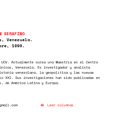
M SERAFINO
s, Venezuela.
bre, 1990.
 UCV. Actualmente cursa una Maestría en el Centro
óricos, Venezuela. Es investigador y analista
istoria venezolana, la geopolítica y las nuevas
lo XXI. Sus investigaciones han sido publicadas en
s, de América Latina y Europa.
Leer columnas
gmail.com