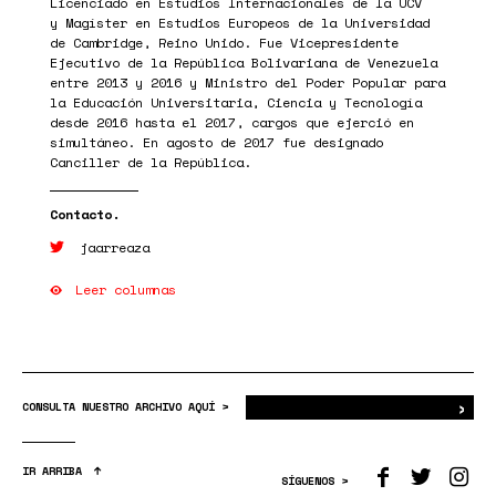
Licenciado en Estudios Internacionales de la UCV
y Magíster en Estudios Europeos de la Universidad
de Cambridge, Reino Unido. Fue Vicepresidente
Ejecutivo de la República Bolivariana de Venezuela
entre 2013 y 2016 y Ministro del Poder Popular para
la Educación Universitaria, Ciencia y Tecnología
desde 2016 hasta el 2017, cargos que ejerció en
simultáneo. En agosto de 2017 fue designado
Canciller de la República.
jaarreaza
Leer columnas
›
Bus
CONSULTA NUESTRO ARCHIVO AQUÍ >
IR ARRIBA
SÍGUENOS >