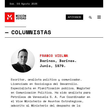
Pasar
Dom. 09 Agosto 2026
al
contenido
APÓYANOS
principal
Tog
nav
Toggle
COLUMNISTAS
search
FRANCO VIELMA
Barinas, Barinas.
Junio, 1979.
Escritor, analista político y comunicador.
Licenciado en Sociología del Desarrollo.
Especialista en Planificación pública. Magister
en Comunicación Política. Ha sido analista para
Petróleos de Venezuela S. A. Fue Coordinador en
el Vice Ministerio de Asuntos Estratégicos,
adscrito al Ministerio del despacho de la