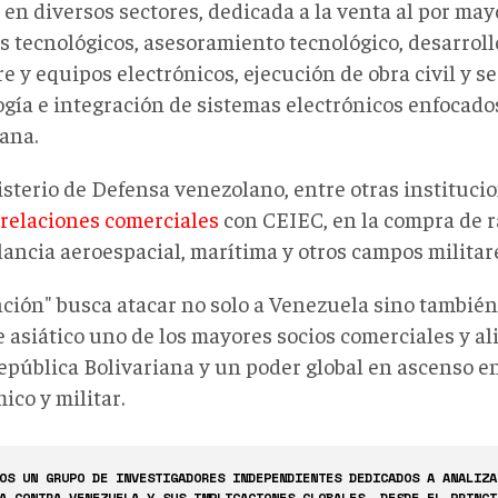
 en diversos sectores, dedicada a la venta al por ma
s tecnológicos, asesoramiento tecnológico, desarroll
e y equipos electrónicos, ejecución de obra civil y se
ogía e integración de sistemas electrónicos enfocado
ana.
isterio de Defensa venezolano, entre otras instituci
 relaciones comerciales
con CEIEC, en la compra de r
lancia aeroespacial, marítima y otros campos militar
nción" busca atacar no solo a Venezuela sino también
e asiático uno de los mayores socios comerciales y a
República Bolivariana y un poder global en ascenso en
ico y militar.
OS UN GRUPO DE INVESTIGADORES INDEPENDIENTES DEDICADOS A ANALIZA
A CONTRA VENEZUELA Y SUS IMPLICACIONES GLOBALES. DESDE EL PRINCI