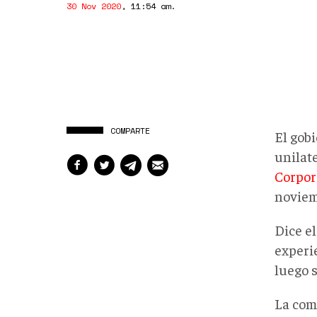
30 Nov 2020
,
11:54 am
.
COMPARTE
El gob
unilat
Corpor
noviem
Dice e
experi
luego s
La com