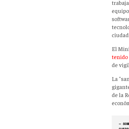
trabaja
equipo
softwar
tecnol
ciudad
El Min
tenido
de vigi
La "sa
gigant
de la 
económ
— SOM
GUERR