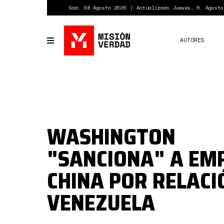
Pasar
Sáb. 08 Agosto 2026
Actualizado Jueves, 6. Agosto
al
contenido
principal
AUTORES
Toggle
navigation
WASHINGTON
"SANCIONA" A EM
CHINA POR RELACI
VENEZUELA