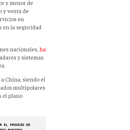
yor y menor de
o y venta de
rvicios en
s en la seguridad
ones nacionales,
ha
adares y sistemas
es.
 a China, siendo el
liados multipolares
 el plano
R EL PROCESO DE
PIO NUESTRO