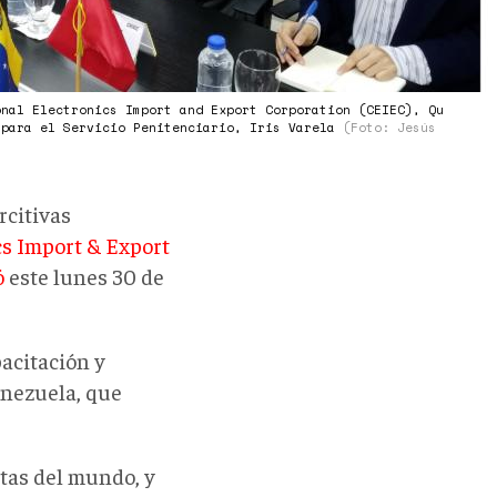
onal Electronics Import and Export Corporation (CEIEC), Qu
 para el Servicio Penitenciario, Iris Varela
(Foto: Jesús
rcitivas
cs Import & Export
ó
este lunes 30 de
acitación y
enezuela, que
tas del mundo, y