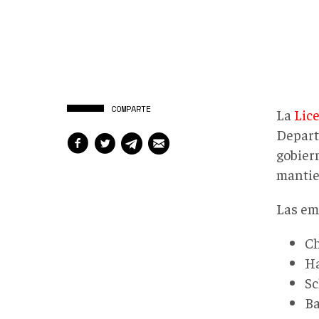
COMPARTE
La
Lic
Depart
gobier
mantie
Las em
Ch
Ha
Sc
Ba