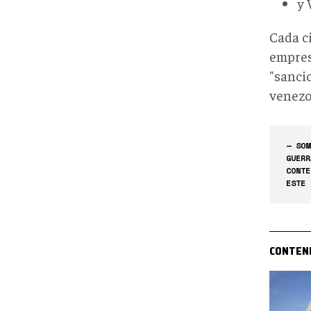
y 
Cada c
empres
"sanci
venezo
— SOM
GUERR
CONTE
ESTE 
CONTEN