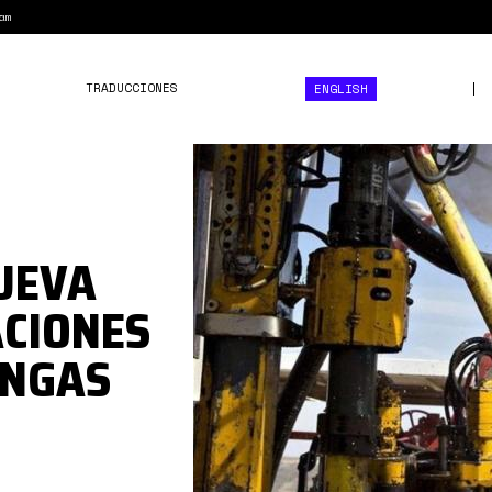
am
TRADUCCIONES
ENGLISH
chevron15_crop160563275
UEVA
ACIONES
INGAS