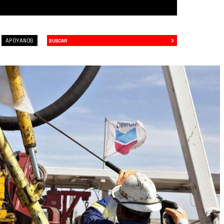
›
Buscar
APÓYANOS
7025.jpg_1715604758.jpg