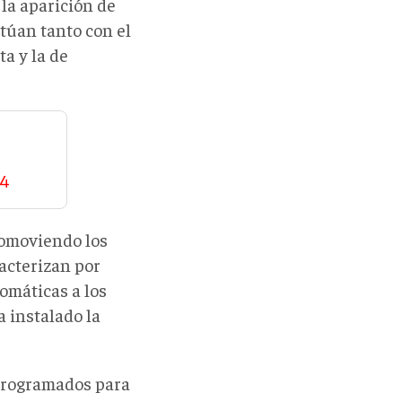
la aparición de
ctúan tanto con el
a y la de
24
romoviendo los
acterizan por
omáticas a los
 instalado la
 programados para