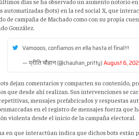
 últimos días se ha observado un aumento notorio en 
 automatizadas (bots) en la red social X, que intera
o de campaña de Machado como con su propia cuent
o González.
Vamooos, confiamos en ella hasta el final!!!
— प्रीति चौहान (@chauhan_pritty)
August 6, 20
bots dejan comentarios y comparten su contenido, p
os que desde ahí realizan. Sus intervenciones se car
 repetitivas, mensajes prefabricados y respuestas aut
 enmarcadas en el registro de mensajes fuerza que ha
ón violenta desde el inicio de la campaña electoral.
ma en que interactúan indica que dichos bots están