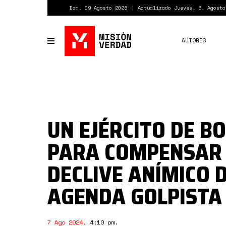
Pasar
Dom. 09 Agosto 2026
Actualizado Jueves, 6. Agosto
al
contenido
principal
AUTORES
Toggle
navigation
UN EJÉRCITO DE B
PARA COMPENSAR 
DECLIVE ANÍMICO D
AGENDA GOLPISTA
7 Ago 2024
,
4:10 pm
.