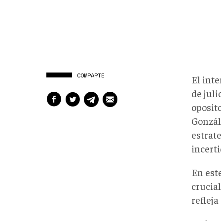
COMPARTE
El inte
de juli
oposit
Gonzál
estrate
incert
En est
crucia
refleja