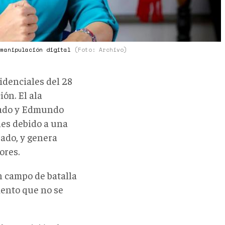
 manipulación digital
(Foto: Archivo)
sidenciales del 28
ón. El ala
hado y Edmundo
les debido a una
sado, y genera
ores.
n campo de batalla
iento que no se