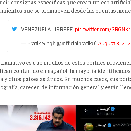
cir consignas específicas que crean un eco artificial
amientos que se promueven desde las cuentas menc
VENEZUELA LIBREEE
pic.twitter.com/GRGN
— Pratik Singh (@officialpratik0)
August 3, 20
 llamativo es que muchos de estos perfiles proviene
lican contenido en español, la mayoría identificados
a y otros países asiáticos. En muchos casos, sus por
tografía, carecen de información general y están lle
20240807_135829_552.jpg