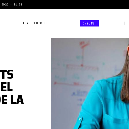
 2026 - 11:01
TRADUCCIONES
ENGLISH
Maricori
OTS
EL
E LA