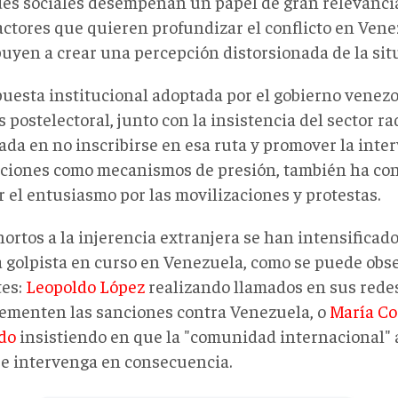
des sociales desempeñan un papel de gran relevanci
actores que quieren profundizar el conflicto en Vene
buyen a crear una percepción distorsionada de la sit
puesta institucional adoptada por el gobierno venezo
is postelectoral, junto con la insistencia del sector ra
ada en no inscribirse en esa ruta y promover la inter
nciones como mecanismos de presión, también ha con
 el entusiasmo por las movilizaciones y protestas.
ortos a la injerencia extranjera se han intensificado
 golpista en curso en Venezuela, como se puede obs
tes:
Leopoldo López
realizando llamados en sus redes
rementen las sanciones contra Venezuela, o
María Co
do
insistiendo en que la "comunidad internacional" a
 e intervenga en consecuencia.