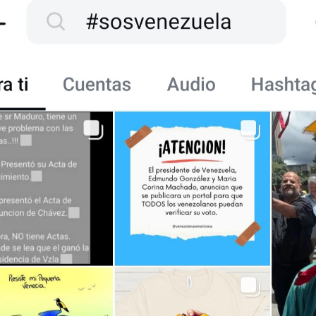
enshot_20240807_133345_Instagram.