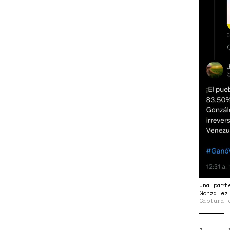
Una part
González
Captura 