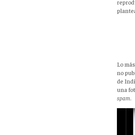
reprodu
plante
Lo más
no pub
de Indi
una fo
spam
.
IMG_