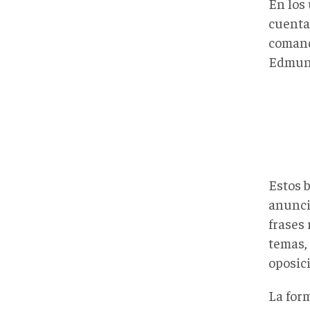
En los
cuentas
comand
Edmund
Estos 
anunci
frases
temas,
oposici
La for