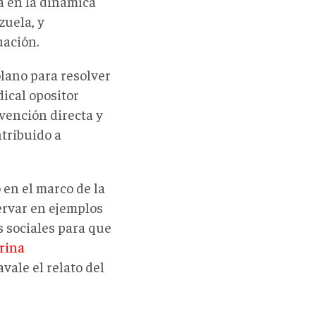
a en la dinámica
zuela, y
uación.
lano para resolver
dical opositor
vención directa y
tribuido a
 en el marco de la
ervar en ejemplos
 sociales para que
rina
vale el relato del