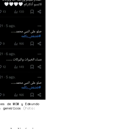
nes de MCM y Edmundo
es genéricos
(Foto: