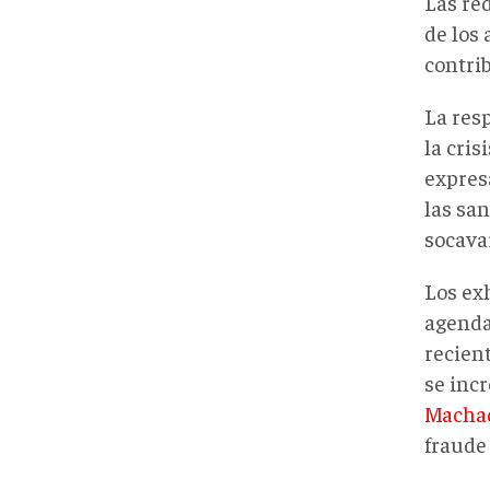
Las re
de los 
contri
La res
la cris
expres
las sa
socavar
Los exh
agenda
recien
se inc
Macha
fraude