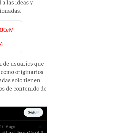
 a las ideas y
ionadas.
KcOCeM
24
n de usuarios que
 como originarios
tadas solo tienen
nos de contenido de