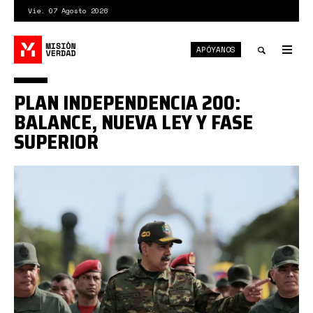
Pasar
Vie. 07 Agosto 2026
al
contenido
APÓYANOS
principal
Tog
nav
Toggle
PLAN INDEPENDENCIA 200:
search
BALANCE, NUEVA LEY Y FASE
SUPERIOR
Se
activa
fase
superior
del
Plan
Independencia