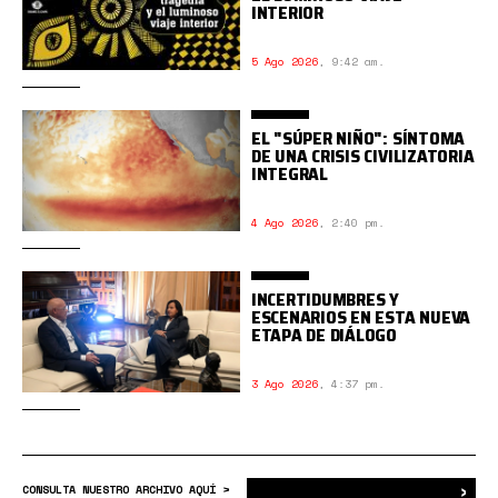
INTERIOR
5 Ago 2026
,
9:42 am.
EL "SÚPER NIÑO": SÍNTOMA
DE UNA CRISIS CIVILIZATORIA
INTEGRAL
4 Ago 2026
,
2:40 pm.
INCERTIDUMBRES Y
ESCENARIOS EN ESTA NUEVA
ETAPA DE DIÁLOGO
3 Ago 2026
,
4:37 pm.
›
Bus
CONSULTA NUESTRO ARCHIVO AQUÍ >