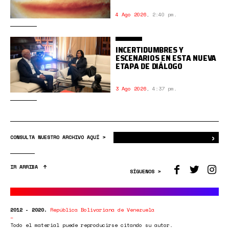
4 Ago 2026
,
2:40 pm.
INCERTIDUMBRES Y
ESCENARIOS EN ESTA NUEVA
ETAPA DE DIÁLOGO
3 Ago 2026
,
4:37 pm.
›
Bus
CONSULTA NUESTRO ARCHIVO AQUÍ >
IR ARRIBA
SÍGUENOS >
2012 - 2020.
República Bolivariana de Venezuela
Todo el material puede reproducirse citando su autor.