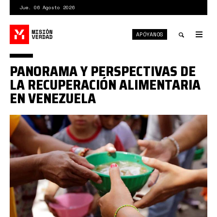
Pasar
Jue. 06 Agosto 2026
al
contenido
APÓYANOS
principal
Tog
nav
Toggle
PANORAMA Y PERSPECTIVAS DE
search
LA RECUPERACIÓN ALIMENTARIA
EN VENEZUELA
alimentacion-
venezuela.jpg