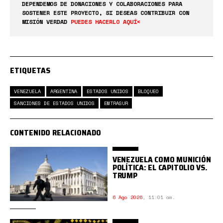
DEPENDEMOS DE DONACIONES Y COLABORACIONES PARA
SOSTENER ESTE PROYECTO, SI DESEAS CONTRIBUIR CON
MISIÓN VERDAD
PUEDES HACERLO AQUÍ<
ETIQUETAS
VENEZUELA
ARGENTINA
ESTADOS UNIDOS
BLOQUEO
SANCIONES DE ESTADOS UNIDOS
EMTRASUR
CONTENIDO RELACIONADO
VENEZUELA COMO MUNICIÓN
POLÍTICA: EL CAPITOLIO VS.
TRUMP
6 Ago 2026
,
11:01 am.