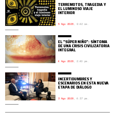
TERREMOTOS, TRAGEDIA Y
EL LUMINOSO VIAJE
INTERIOR
5 Ago 2026
,
9:42 am.
EL "SÚPER NIÑO": SÍNTOMA
DE UNA CRISIS CIVILIZATORIA
INTEGRAL
4 Ago 2026
,
2:40 pm.
INCERTIDUMBRES Y
ESCENARIOS EN ESTA NUEVA
ETAPA DE DIÁLOGO
3 Ago 2026
,
4:37 pm.