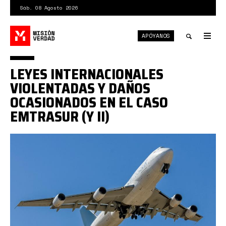
Pasar
Sáb. 08 Agosto 2026
al
contenido
APÓYANOS
principal
Tog
nav
Toggle
LEYES INTERNACIONALES
search
VIOLENTADAS Y DAÑOS
OCASIONADOS EN EL CASO
EMTRASUR (Y II)
emtrasur
violaciones
derecho.jpg