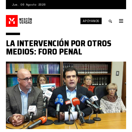
Pasar
Jue. 06 Agosto 2026
al
contenido
APÓYANOS
principal
Tog
nav
Toggle
LA INTERVENCIÓN POR OTROS
search
MEDIOS: FORO PENAL
pag.jpg