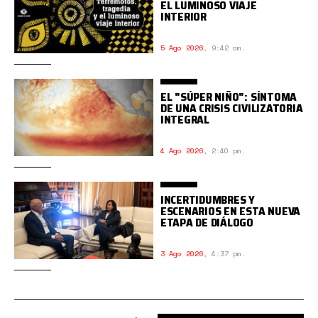
EL LUMINOSO VIAJE
INTERIOR
5 Ago 2026
,
9:42 am.
EL "SÚPER NIÑO": SÍNTOMA
DE UNA CRISIS CIVILIZATORIA
INTEGRAL
4 Ago 2026
,
2:40 pm.
INCERTIDUMBRES Y
ESCENARIOS EN ESTA NUEVA
ETAPA DE DIÁLOGO
3 Ago 2026
,
4:37 pm.