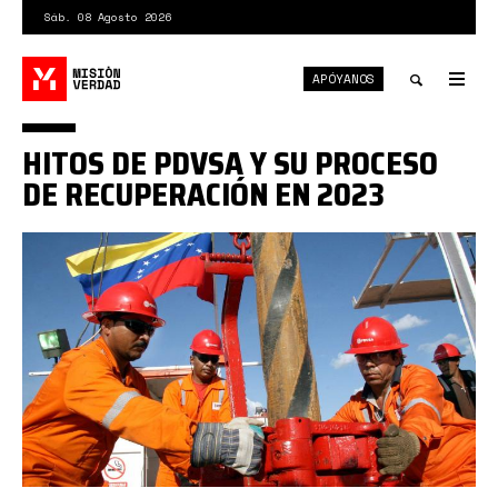
Pasar
Sáb. 08 Agosto 2026
al
contenido
APÓYANOS
principal
Tog
nav
Toggle
HITOS DE PDVSA Y SU PROCESO
search
DE RECUPERACIÓN EN 2023
pdvsa.jpg