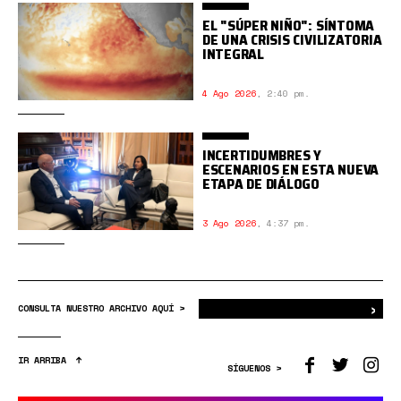
EL "SÚPER NIÑO": SÍNTOMA
DE UNA CRISIS CIVILIZATORIA
INTEGRAL
4 Ago 2026
,
2:40 pm.
INCERTIDUMBRES Y
ESCENARIOS EN ESTA NUEVA
ETAPA DE DIÁLOGO
3 Ago 2026
,
4:37 pm.
›
Bus
CONSULTA NUESTRO ARCHIVO AQUÍ >
IR ARRIBA
SÍGUENOS >