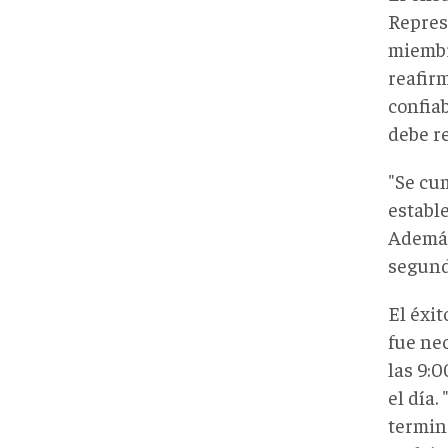
Repres
miembr
reafir
confiab
debe re
"Se cum
estable
Además
segund
El éxit
fue nec
las 9:0
el día.
termina