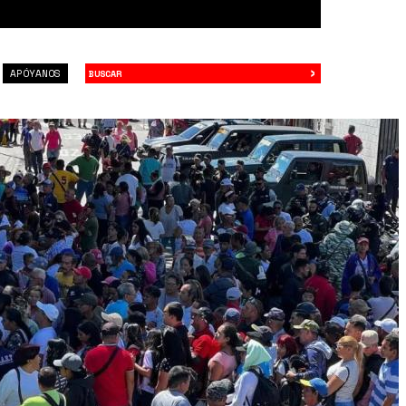
›
Buscar
APÓYANOS
LS3E.jpg