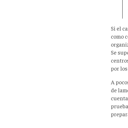
Si el c
como c
organi
Se sup
centro
por lo
A pocos
de lam
cuenta
prueba
prepara