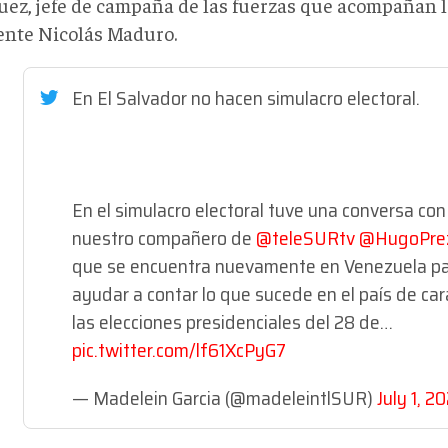
uez, jefe de campaña de las fuerzas que acompañan l
ente Nicolás Maduro.
En El Salvador no hacen simulacro electoral.
En el simulacro electoral tuve una conversa con
nuestro compañero de
@teleSURtv
@HugoPre
que se encuentra nuevamente en Venezuela p
ayudar a contar lo que sucede en el país de car
las elecciones presidenciales del 28 de…
pic.twitter.com/lf61XcPyG7
— Madelein Garcia (@madeleintlSUR)
July 1, 2