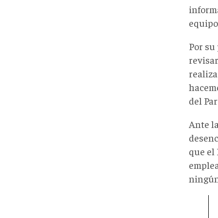
informa
equipo
Por su
revisar
realiz
hacemo
del Pa
Ante l
desenc
que el
emplea
ningún