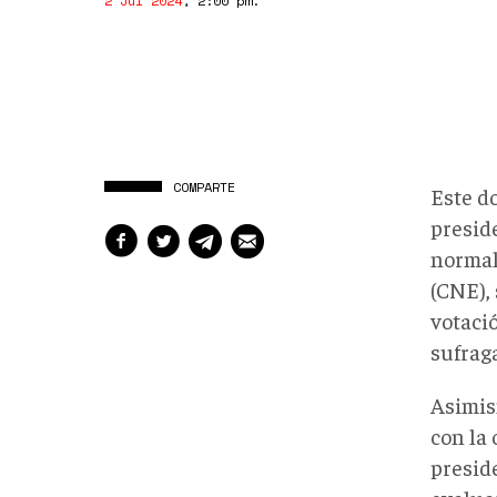
2 Jul 2024
,
2:00 pm
.
COMPARTE
Este do
preside
normal
(CNE),
votació
sufraga
Asimism
con la 
presid