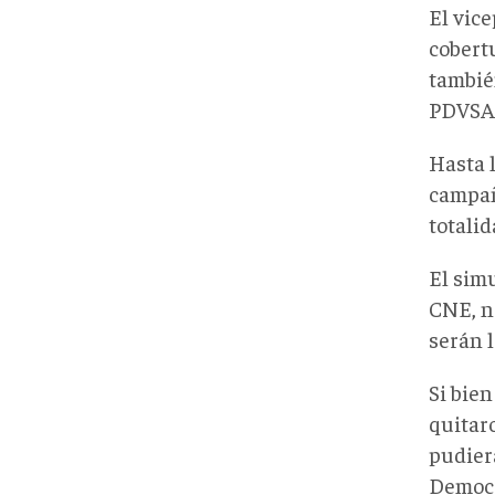
El vic
cobertu
tambié
PDVSA, 
Hasta l
campaña
totalid
El simu
CNE, no
serán l
Si bien
quitaro
pudier
Democr