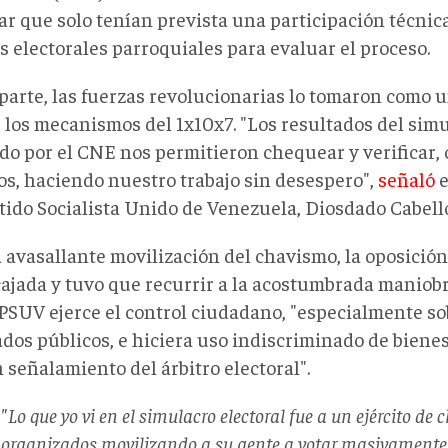
r que solo tenían prevista una participación técnica
s electorales parroquiales para evaluar el proceso.
 parte, las fuerzas revolucionarias lo tomaron como 
 los mecanismos del 1x10x7. "Los resultados del simu
ado por el CNE nos permitieron chequear y verificar
s, haciendo nuestro trabajo sin desespero",
señaló
e
rtido Socialista Unido de Venezuela, Diosdado Cabell
a avasallante movilización del chavismo, la oposició
ajada y tuvo que recurrir a la acostumbrada maniob
 PSUV ejerce el control ciudadano, "especialmente so
dos públicos, e hiciera uso indiscriminado de bienes
 señalamiento del árbitro electoral".
"Lo que yo vi en el simulacro electoral fue a un ejército de 
organizados movilizando a su gente a votar masivamente