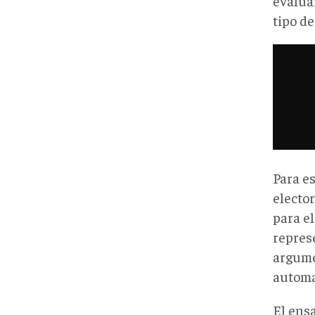
evalua
tipo d
Para es
elector
para e
represe
argume
automa
El ens