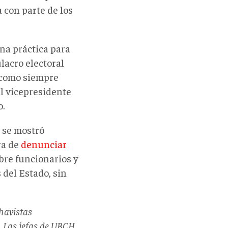
 con parte de los
una práctica para
lacro electoral
, como siempre
l vicepresidente
o.
n se mostró
ra de
denunciar
bre funcionarios y
 del Estado, sin
chavistas
. Las jefas de UBCH