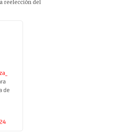
a reelección del
za_
ara
a de
024