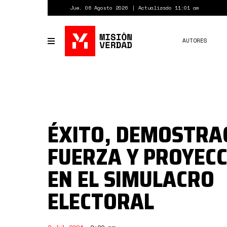
Pasar
Jue. 06 Agosto 2026
Actualizado 11:01 am
al
contenido
principal
AUTORES
Toggle
navigation
ÉXITO, DEMOSTRA
FUERZA Y PROYEC
EN EL SIMULACRO
ELECTORAL