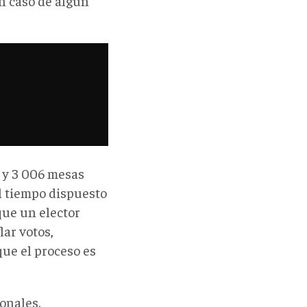
n caso de algún
n y 3 006 mesas
el tiempo dispuesto
que un elector
lar votos,
que el proceso es
onales.