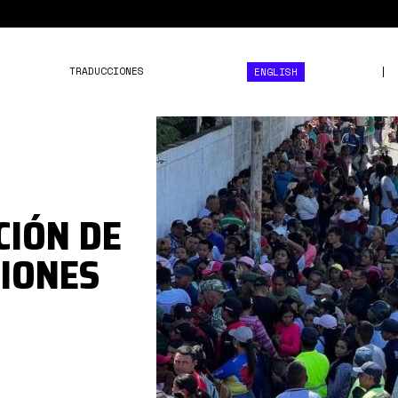
TRADUCCIONES
ENGLISH
Z4IDYV6BGJCVROEWJ7IJXJ
CIÓN DE
CIONES