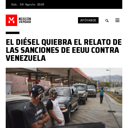
Pasar
Sáb. 08 Agosto 2026
al
contenido
APÓYANOS
principal
Tog
nav
Toggle
EL DIÉSEL QUIEBRA EL RELATO DE
search
LAS SANCIONES DE EEUU CONTRA
VENEZUELA
1*T-
m5T56p0_Snao8qBK4eCA.jpeg