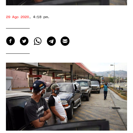
29 Ago 2020
,
4:18 pm
.