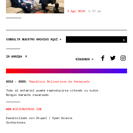
3 Ago 2026
,
4:37 pm.
›
Bus
CONSULTA NUESTRO ARCHIVO AQUÍ >
IR ARRIBA
SÍGUENOS >
2012 - 2020.
República Bolivariana de Venezuela
Todo el material puede reproducirse citando su autor.
Ningún derecho reservado.
WWW.MISIONVERDAD.COM
Desarrollado con Drupal / Open Source.
Contáctanos.