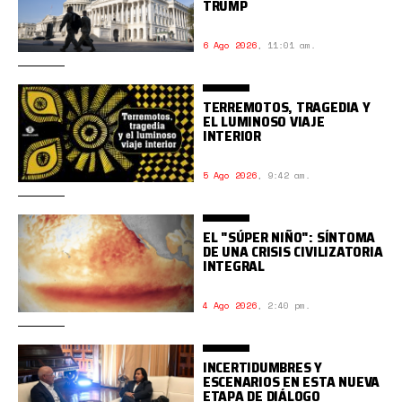
TRUMP
6 Ago 2026
,
11:01 am.
TERREMOTOS, TRAGEDIA Y
EL LUMINOSO VIAJE
INTERIOR
5 Ago 2026
,
9:42 am.
EL "SÚPER NIÑO": SÍNTOMA
DE UNA CRISIS CIVILIZATORIA
INTEGRAL
4 Ago 2026
,
2:40 pm.
INCERTIDUMBRES Y
ESCENARIOS EN ESTA NUEVA
ETAPA DE DIÁLOGO