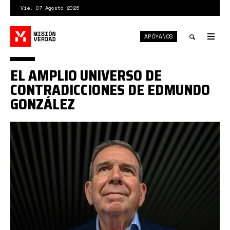
Pasar
Vie. 07 Agosto 2026
al
contenido
APÓYANOS
principal
Tog
nav
Toggle
EL AMPLIO UNIVERSO DE
search
CONTRADICCIONES DE EDMUNDO
GONZÁLEZ
descarga-
1.jpeg