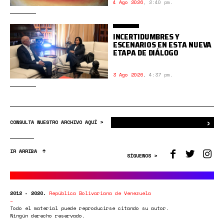
4 Ago 2026
,
2:40 pm.
INCERTIDUMBRES Y
ESCENARIOS EN ESTA NUEVA
ETAPA DE DIÁLOGO
3 Ago 2026
,
4:37 pm.
›
Bus
CONSULTA NUESTRO ARCHIVO AQUÍ >
IR ARRIBA
SÍGUENOS >
2012 - 2020.
República Bolivariana de Venezuela
Todo el material puede reproducirse citando su autor.
Ningún derecho reservado.