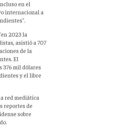
ncluso en el
vo internacional a
ndientes".
"en 2023 la
stas, asistió a 707
aciones de la
ntes. El
 376 mil dólares
ientes y el libre
la red mediática
s reportes de
nidense sobre
do.