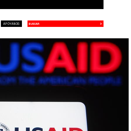
›
Buscar
APÓYANOS