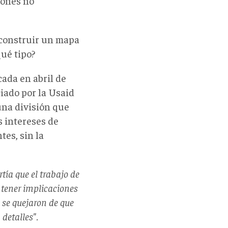
iones no
n construir un mapa
qué tipo?
ada en abril de
iado por la Usaid
una división que
s intereses de
es, sin la
tía que el trabajo de
 tener implicaciones
 se quejaron de que
detalles".