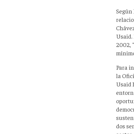
Según 
relaci
Chávez
Usaid.
2002, 
mínimo
Para i
la Ofic
Usaid h
entorno
oportu
democrá
susten
dos se