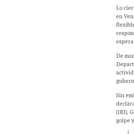
Lo cie
en Ven
flexibl
respond
espera
De mod
Depart
activi
gubern
Sin em
declar
(IRI), 
golpe y