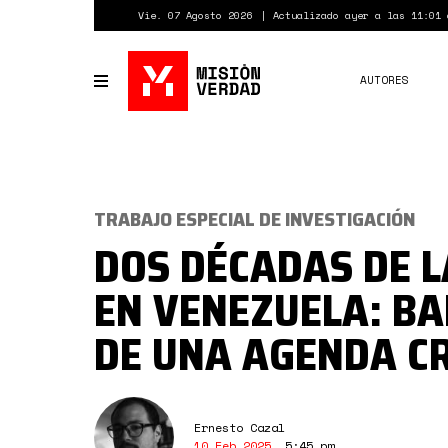
Pasar
Vie. 07 Agosto 2026
Actualizado ayer a las 11:01 
al
contenido
principal
AUTORES
Toggle
navigation
TRABAJO ESPECIAL DE INVESTIGACIÓN
DOS DÉCADAS DE L
EN VENEZUELA: B
DE UNA AGENDA C
Ernesto Cazal
10 Feb 2025
,
5:45 pm
.