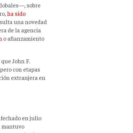
globales—, sobre
ro,
ha sido
resulta una novedad
era de la agencia
n
o afianzamiento
 que John F.
 pero con etapas
nción extranjera en
fechado en julio
sh mantuvo