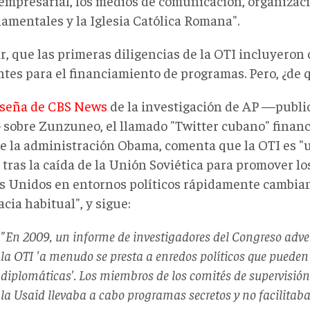
 empresarial, los medios de comunicación, organizac
amentales y la Iglesia Católica Romana".
ir, que las primeras diligencias de la OTI incluyero
ntes para el financiamiento de programas. Pero, ¿de 
eseña de CBS News
de la investigación de AP —public
sobre Zunzuneo, el llamado "Twitter cubano" financ
e la administración Obama, comenta que la OTI es "
 tras la caída de la Unión Soviética para promover lo
s Unidos en entornos políticos rápidamente cambiant
cia habitual", y sigue:
"En 2009, un informe de investigadores del Congreso adver
la OTI 'a menudo se presta a enredos políticos que pueden
diplomáticas'. Los miembros de los comités de supervisión
la Usaid llevaba a cabo programas secretos y no facilitaba 