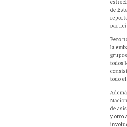
estrec
de Esta
report
partici
Pero n
la emb
grupos
todos 
consis
todo e
Además
Nacion
de asi
y otro
involu