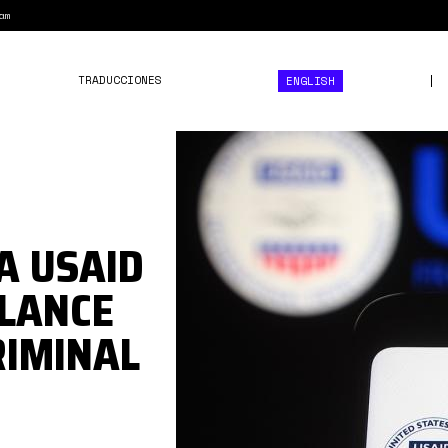
am
TRADUCCIONES
ENGLISH
USAID.jpg
A USAID
ALANCE
RIMINAL