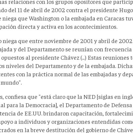
has relaciones con los grupos opositores que partici
do del 11 de abril de 2002 contra el presidente Hugo 
e niega que Washington o la embajada en Caracas tu
pación directa y activa en los acontecimientos.
o niega que entre noviembre de 2001 y abril de 2002
ajada y del Departamento se reunían con frecuencia 
 opuestos al presidente Chávez (...) Estas reuniones
los niveles del Departamento y de la embajada. Dich
tentes con la práctica normal de las embajadas y de
l mundo".
, confiesa que "está claro que la NED [siglas en ing
al para la Democracia], el Departamento de Defensa
stencia de EE.UU. brindaron capacitación, fortalecim
 apoyo a individuos y organizaciones entendidas co
crados en la breve destitución del gobierno de Cháve