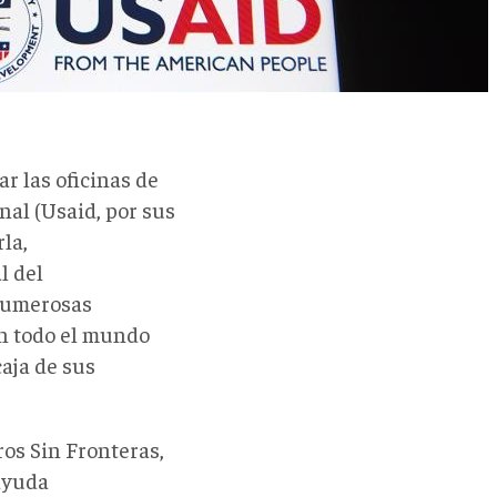
r las oficinas de
nal (Usaid, por sus
rla,
l del
numerosas
en todo el mundo
caja de sus
ros Sin Fronteras,
 ayuda