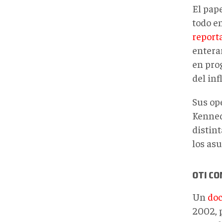
El pap
todo e
report
enterar
en pro
del inf
Sus op
Kenned
distint
los as
OTI CO
Un
doc
2002, 