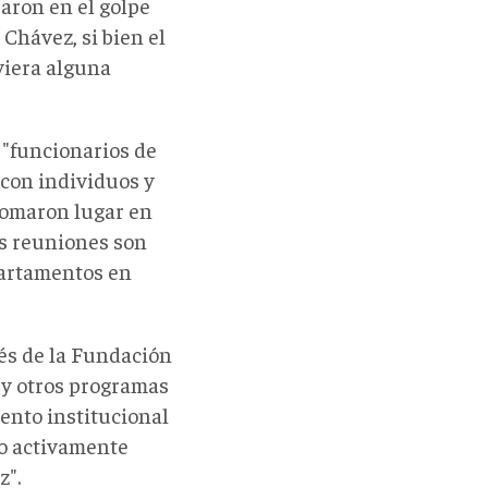
paron en el golpe
Chávez, si bien el
viera alguna
 "funcionarios de
con individuos y
 tomaron lugar en
as reuniones son
partamentos en
lés de la Fundación
 y otros programas
iento institucional
mo activamente
z".