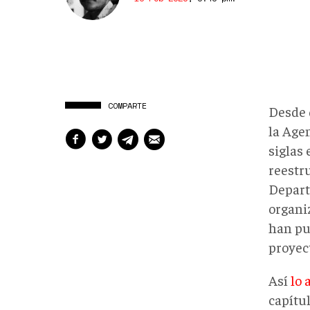
COMPARTE
Desde 
la Age
siglas 
reestr
Depart
organi
han pue
proyec
Así
lo 
capítu