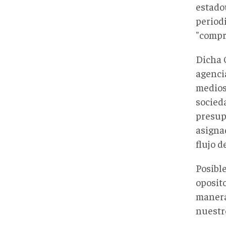
estado
period
"compr
Dicha 
agencia
medios
socieda
presup
asigna
flujo d
Posibl
oposit
manera 
nuestr