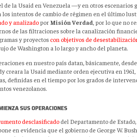
el de la Usaid en Venezuela —y en otros escenarios 
n los intentos de cambio de régimen en el último lust
ado y analizado
por
Misi
ón
Verdad
, por lo que no 
nos de las filtraciones sobre la canalización financi
gramas y proyectos
con objetivos de desestabilizació
lujo de Washington a lo largo y ancho del planeta.
eraciones en nuestro país datan, básicamente, desde
y creara la Usaid mediante orden ejecutiva en 1961,
as, definidas en el tiempo por los grados de interve
untos venezolanos.
MIENZA SUS OPERACIONES
umento desclasificado
del Departamento de Estado, 
pone en evidencia que el gobierno de George W. Bu