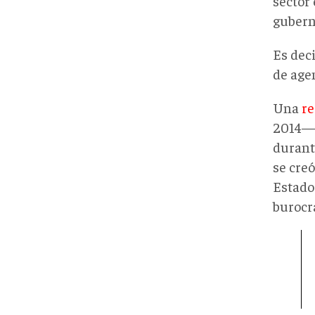
sector
gubern
Es dec
de age
Una
r
2014— 
durant
se creó
Estado
burocra