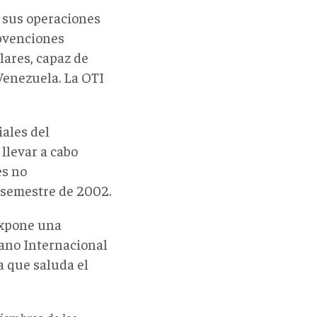
ó sus operaciones
ubvenciones
lares, capaz de
 Venezuela. La OTI
ales del
llevar a cabo
es no
 semestre de 2002.
expone una
cano Internacional
la que saluda el