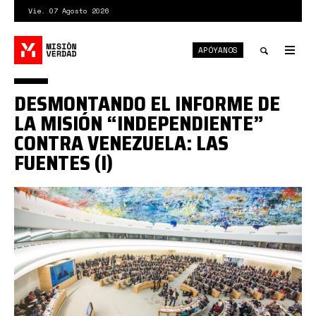
Pasar
Vie. 07 Agosto 2026
al
contenido
APÓYANOS
principal
Tog
nav
Toggle
DESMONTANDO EL INFORME DE
search
LA MISIÓN “INDEPENDIENTE”
CONTRA VENEZUELA: LAS
FUENTES (I)
1*YZLl4wIVNbx8DutJl_jnyA.jpeg