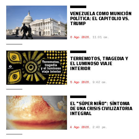
VENEZUELA COMO MUNICIÓN
POLÍTICA: EL CAPITOLIO VS.
TRUMP
6 Ago 2026
,
11:01 am.
TERREMOTOS, TRAGEDIA Y
EL LUMINOSO VIAJE
INTERIOR
5 Ago 2026
,
9:42 am.
EL "SÚPER NIÑO": SÍNTOMA
DE UNA CRISIS CIVILIZATORIA
INTEGRAL
4 Ago 2026
,
2:40 pm.