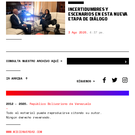
INCERTIDUMBRES Y
ESCENARIOS EN ESTA NUEVA
ETAPA DE DIÁLOGO
3 Ago 2026
,
4:37 pm.
›
Bus
CONSULTA NUESTRO ARCHIVO AQUÍ >
IR ARRIBA
SÍGUENOS >
2012 - 2020.
República Bolivariana de Venezuela
Todo el material puede reproducirse citando su autor.
Ningún derecho reservado.
WWW.MISIONVERDAD.COM