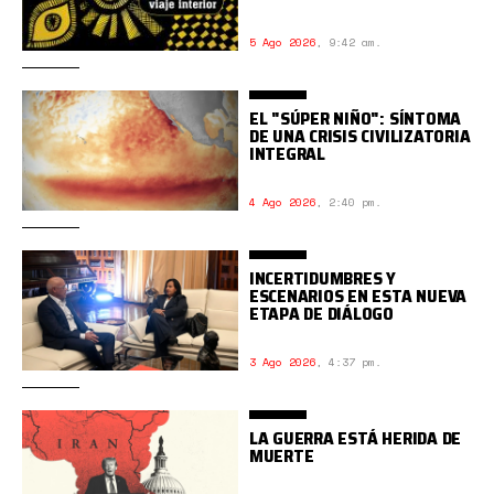
5 Ago 2026
,
9:42 am.
EL "SÚPER NIÑO": SÍNTOMA
DE UNA CRISIS CIVILIZATORIA
INTEGRAL
4 Ago 2026
,
2:40 pm.
INCERTIDUMBRES Y
ESCENARIOS EN ESTA NUEVA
ETAPA DE DIÁLOGO
3 Ago 2026
,
4:37 pm.
LA GUERRA ESTÁ HERIDA DE
MUERTE