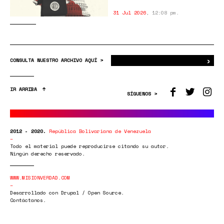
31 Jul 2026
,
12:08 pm.
›
Bus
CONSULTA NUESTRO ARCHIVO AQUÍ >
IR ARRIBA
SÍGUENOS >
2012 - 2020.
República Bolivariana de Venezuela
Todo el material puede reproducirse citando su autor.
Ningún derecho reservado.
WWW.MISIONVERDAD.COM
Desarrollado con Drupal / Open Source.
Contáctanos.