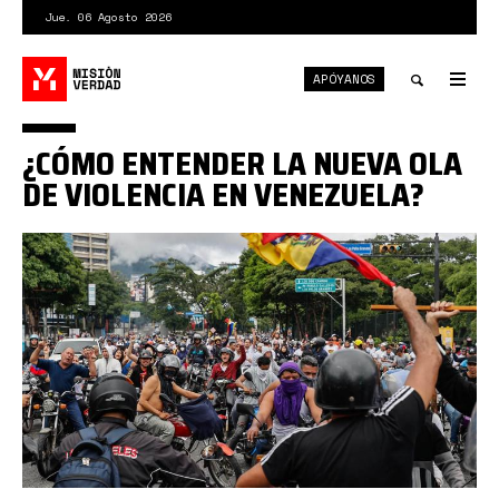
Pasar
Jue. 06 Agosto 2026
al
contenido
APÓYANOS
principal
Tog
nav
Toggle
¿CÓMO ENTENDER LA NUEVA OLA
search
DE VIOLENCIA EN VENEZUELA?
guarimbas_29julio2024_001jpg.jpg