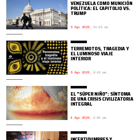
VENEZUELA COMO MUNICIÓN
POLÍTICA: EL CAPITOLIO VS.
TRUMP
6 Ago 2026
,
11:01 am.
TERREMOTOS, TRAGEDIA Y
EL LUMINOSO VIAJE
INTERIOR
5 Ago 2026
,
9:42 am.
EL "SÚPER NIÑO": SÍNTOMA
DE UNA CRISIS CIVILIZATORIA
INTEGRAL
4 Ago 2026
,
2:40 pm.
INCERTIDUMBRES Y