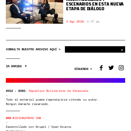
ESCENARIOS EN ESTA NUEVA
ETAPA DE DIÁLOGO
3 Ago 2026
,
4:37 pm.
›
Bus
CONSULTA NUESTRO ARCHIVO AQUÍ >
IR ARRIBA
SÍGUENOS >
2012 - 2020.
República Bolivariana de Venezuela
Todo el material puede reproducirse citando su autor.
Ningún derecho reservado.
WWW.MISIONVERDAD.COM
Desarrollado con Drupal / Open Source.