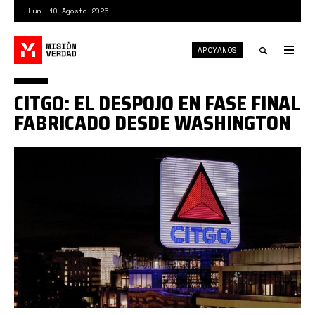
Pasar
Lun. 10 Agosto 2026
al
contenido
APÓYANOS
principal
Tog
nav
Toggle
CITGO: EL DESPOJO EN FASE FINAL
search
FABRICADO DESDE WASHINGTON
citgo