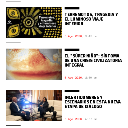
TERREMOTOS, TRAGEDIA Y
EL LUMINOSO VIAJE
INTERIOR
5 Ago 2026
,
9:42 am.
EL "SÚPER NIÑO": SÍNTOMA
DE UNA CRISIS CIVILIZATORIA
INTEGRAL
4 Ago 2026
,
2:40 pm.
INCERTIDUMBRES Y
ESCENARIOS EN ESTA NUEVA
ETAPA DE DIÁLOGO
3 Ago 2026
,
4:37 pm.