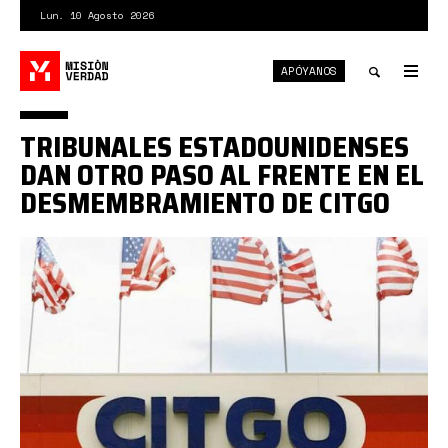
Pasar
Lun. 10 Agosto 2026
al
contenido
APÓYANOS
principal
Tog
nav
Toggle
TRIBUNALES ESTADOUNIDENSES
search
DAN OTRO PASO AL FRENTE EN EL
DESMEMBRAMIENTO DE CITGO
CITGO.jpg