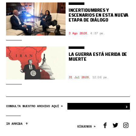
INCERTIDUMBRES Y
ESCENARIOS EN ESTA NUEVA
ETAPA DE DIÁLOGO
3 Ago 2026
,
4:37 pm.
LA GUERRA ESTÁ HERIDA DE
MUERTE
31 Jul 2026
,
12:08 pm.
›
Bus
CONSULTA NUESTRO ARCHIVO AQUÍ >
IR ARRIBA
SÍGUENOS >