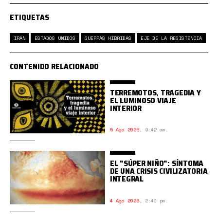
ETIQUETAS
IRÁN
ESTADOS UNIDOS
GUERRAS HÍBRIDAS
EJE DE LA RESISTENCIA
CONTENIDO RELACIONADO
TERREMOTOS, TRAGEDIA Y
EL LUMINOSO VIAJE
INTERIOR
5 Ago 2026
,
9:42 am.
EL "SÚPER NIÑO": SÍNTOMA
DE UNA CRISIS CIVILIZATORIA
INTEGRAL
4 Ago 2026
,
2:40 pm.