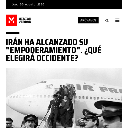
Pasar
Jue. 06 Agosto 2026
al
contenido
APÓYANOS
principal
Tog
nav
Toggle
IRÁN HA ALCANZADO SU
search
"EMPODERAMIENTO". ¿QUÉ
ELEGIRÁ OCCIDENTE?
imam
jamenei.png