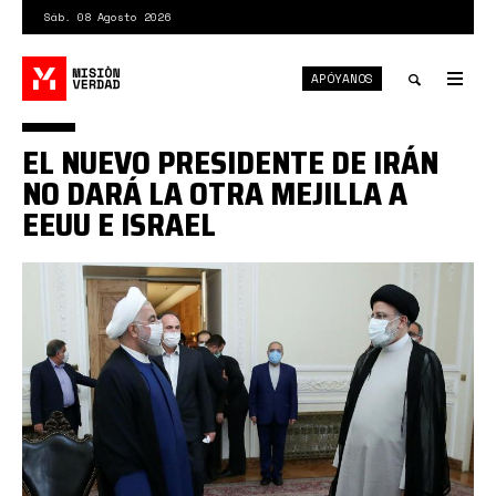
Pasar
Sáb. 08 Agosto 2026
al
contenido
APÓYANOS
principal
Tog
nav
Toggle
EL NUEVO PRESIDENTE DE IRÁN
search
NO DARÁ LA OTRA MEJILLA A
EEUU E ISRAEL
raisi
rouhani.jpg