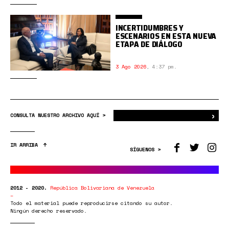
INCERTIDUMBRES Y
ESCENARIOS EN ESTA NUEVA
ETAPA DE DIÁLOGO
3 Ago 2026
,
4:37 pm.
›
Bus
CONSULTA NUESTRO ARCHIVO AQUÍ >
IR ARRIBA
SÍGUENOS >
2012 - 2020.
República Bolivariana de Venezuela
Todo el material puede reproducirse citando su autor.
Ningún derecho reservado.