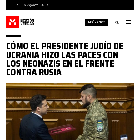
Pasar
Jue. 06 Agosto 2026
al
contenido
APÓYANOS
principal
Tog
nav
Toggle
CÓMO EL PRESIDENTE JUDÍO DE
search
UCRANIA HIZO LAS PACES CON
LOS NEONAZIS EN EL FRENTE
CONTRA RUSIA
zelenski
sector
derecho.jpg