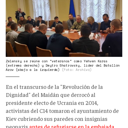
reunión.jpg
Zelensky se reúne con "veteranos" como Yehven Karas
(extrema derecha) y Dmytro Shatrovsky, líder del Batallón
Azov (abajo a la izquierda)
(Foto: Archivo)
En el transcurso de la "Revolución de la
Dignidad" del Maidán que derrocó al
presidente electo de Ucrania en 2014,
activistas del C14 tomaron el ayuntamiento de
Kiev cubriendo sus paredes con insignias
neonazis
antes de refugiarse en la embajada