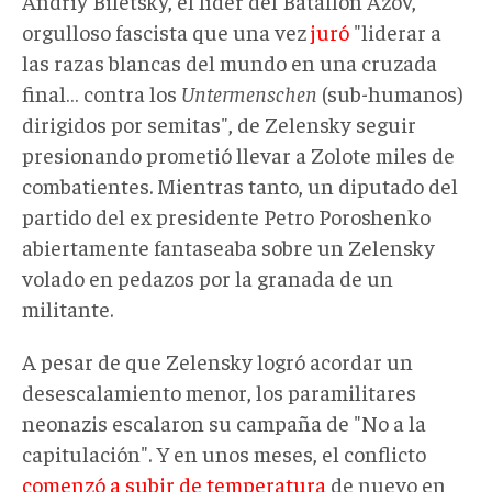
Andriy Biletsky, el líder del Batallón Azov,
orgulloso fascista que una vez
juró
"liderar a
las razas blancas del mundo en una cruzada
final… contra los
Untermenschen
(sub-humanos)
dirigidos por semitas", de Zelensky seguir
presionando prometió llevar a Zolote miles de
combatientes. Mientras tanto, un diputado del
partido del ex presidente Petro Poroshenko
abiertamente fantaseaba sobre un Zelensky
volado en pedazos por la granada de un
militante.
A pesar de que Zelensky logró acordar un
desescalamiento menor, los paramilitares
neonazis escalaron su campaña de "No a la
capitulación". Y en unos meses, el conflicto
comenzó a subir de temperatura
de nuevo en