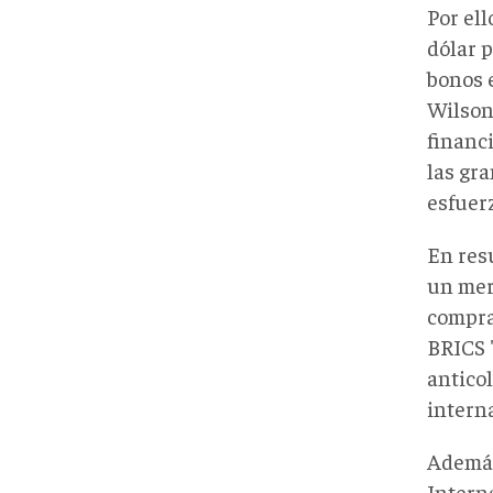
Por ell
dólar 
bonos 
Wilson
financi
las gr
esfuer
En res
un mer
compra
BRICS 
anticol
intern
Además
Interna