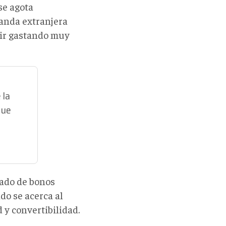
se agota
manda extranjera
uir gastando muy
 la
que
cado de bonos
do se acerca al
y convertibilidad.