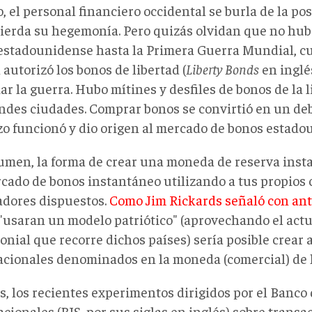
o, el personal financiero occidental se burla de la po
pierda su hegemonía. Pero quizás olvidan que no hu
estadounidense hasta la Primera Guerra Mundial, 
 autorizó los bonos de libertad
(
Liberty Bonds
en inglé
ar la guerra. Hubo mítines y desfiles de bonos de la 
andes ciudades. Comprar bonos se convirtió en un debe
zo funcionó y dio origen al mercado de bonos estado
umen, la forma de crear una moneda de reserva inst
cado de bonos instantáneo utilizando a tus propios
dores dispuestos.
Como Jim Rickards señaló con ant
"usaran un modelo patriótico" (aprovechando el actu
onial que recorre dichos países) sería posible crear 
acionales denominados en la moneda (comercial) de 
, los recientes experimentos dirigidos por el Banco
cionales (BIS, por sus siglas en inglés) sobre transa