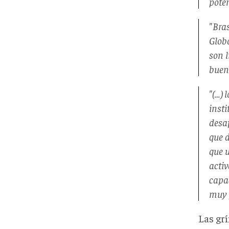
poten
"Bras
Glob
son l
buen
"(…) 
insti
desaf
que 
que 
acti
capa
muy 
Las grí