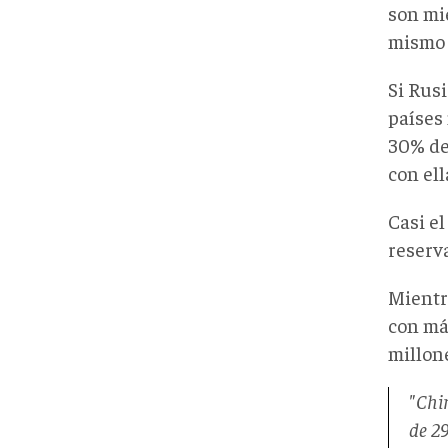
son mi
mismo 
Si Rusi
países
30% de 
con el
Casi el
reserv
Mientra
con má
millone
"Chin
de 29