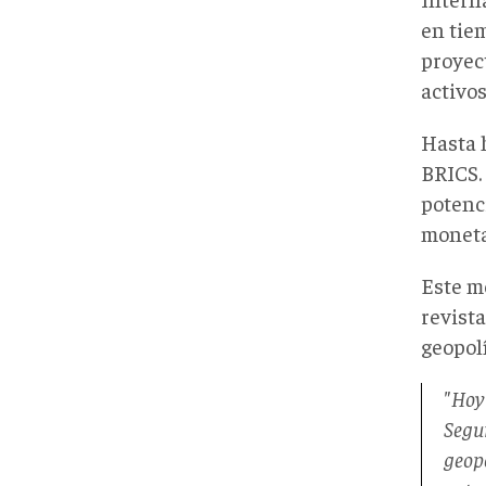
en tie
proyec
activos
Hasta 
BRICS. 
potenci
moneta
Este m
revist
geopolí
"Hoy
Segu
geopo