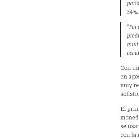
parid
54%.
"Por 
prod
multi
occi
Con un
en ago
muy re
sofist
El prin
moneda
se usa
con la