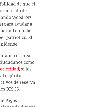
sibilidad de que el
bo mercado de
cuando Woodrow
s) para ayudar a
libertad en todas
r patriótico. El
unidense.
antánea es crear
 ciudadanos como
erioridad
, si los
al espíritu
activos de reserva
los BRICS.
 de Pagos
cciones de divisas