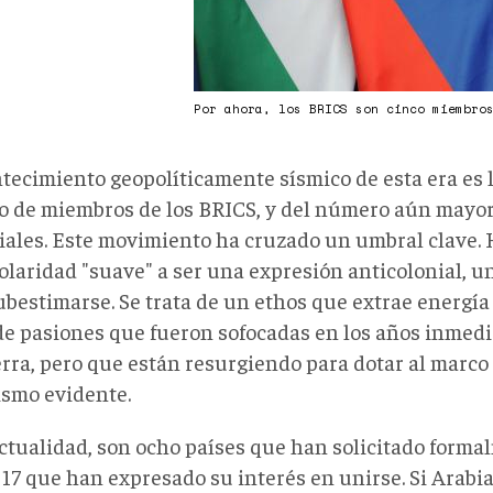
Por ahora, los BRICS son cinco miembro
ntecimiento geopolíticamente sísmico de esta era es 
 de miembros de los BRICS, y del número aún mayo
iales. Este movimiento ha cruzado un umbral clave. 
olaridad "suave" a ser una expresión anticolonial, 
ubestimarse. Se trata de un ethos que extrae energí
de pasiones que fueron sofocadas en los años inmedia
rra, pero que están resurgiendo para dotar al marco
smo evidente.
actualidad, son ocho países que han solicitado forma
 17 que han expresado su interés en unirse. Si Arabi