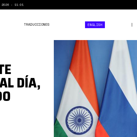
 2026 - 11:01
TRADUCCIONES
ENGLISH
brics++.jpeg
TE
AL DÍA,
DO