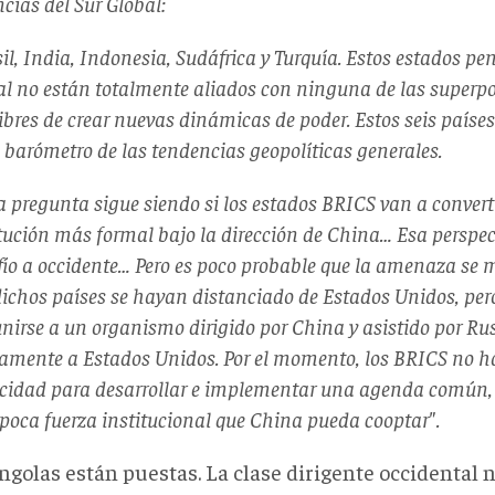
cias del Sur Global:
il, India, Indonesia, Sudáfrica y Turquía. Estos estados pe
al no están totalmente aliados con ninguna de las superpot
ibres de crear nuevas dinámicas de poder. Estos seis país
 barómetro de las tendencias geopolíticas generales.
la pregunta sigue siendo si los estados BRICS van a conver
tución más formal bajo la dirección de China… Esa perspec
ío a occidente… Pero es poco probable que la amenaza se m
dichos países se hayan distanciado de Estados Unidos, per
unirse a un organismo dirigido por China y asistido por Ru
vamente a Estados Unidos. Por el momento, los BRICS no 
cidad para desarrollar e implementar una agenda común, p
poca fuerza institucional que China pueda cooptar".
ngolas están puestas. La clase dirigente occidental n