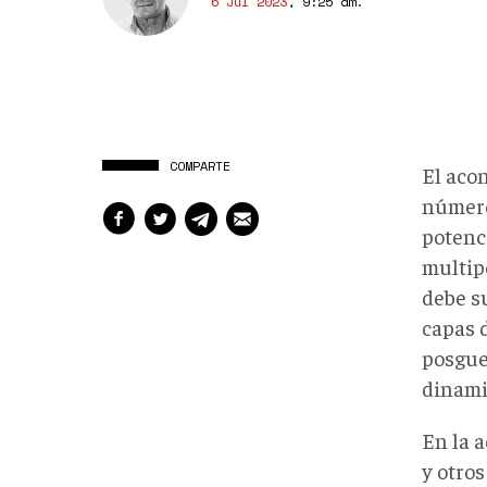
6 Jul 2023
,
9:25 am
.
COMPARTE
El aco
número
potenc
multip
debe s
capas 
posgue
dinami
En la 
y otros