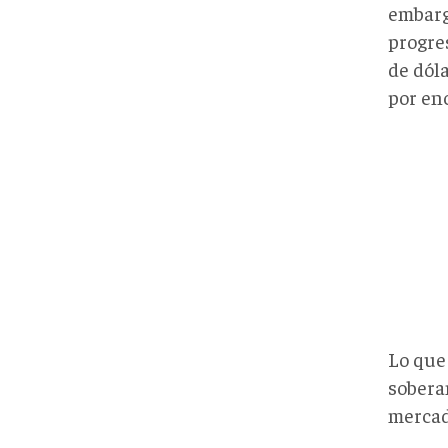
embarg
progre
de dól
por en
Lo que
sobera
mercad