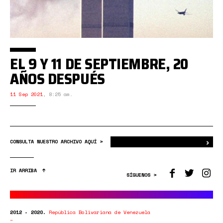
EL 9 Y 11 DE SEPTIEMBRE, 20
AÑOS DESPUÉS
11 Sep 2021
,
8:25 am.
›
Bus
CONSULTA NUESTRO ARCHIVO AQUÍ >
IR ARRIBA
SÍGUENOS >
2012 - 2020.
República Bolivariana de Venezuela