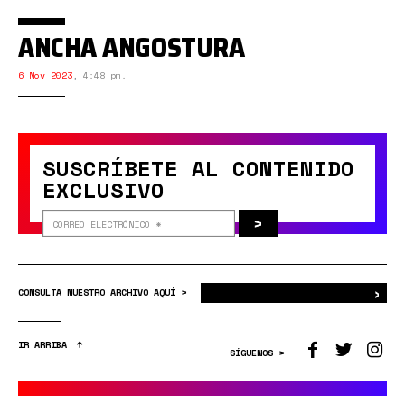
ANCHA ANGOSTURA
6 Nov 2023
,
4:48 pm.
SUSCRÍBETE AL CONTENIDO
EXCLUSIVO
>
›
Bus
CONSULTA NUESTRO ARCHIVO AQUÍ >
IR ARRIBA
SÍGUENOS >