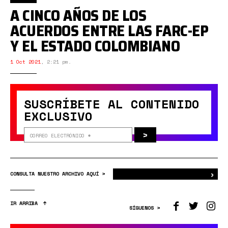
A CINCO AÑOS DE LOS
ACUERDOS ENTRE LAS FARC-EP
Y EL ESTADO COLOMBIANO
1 Oct 2021
,
2:21 pm.
SUSCRÍBETE AL CONTENIDO
EXCLUSIVO
>
›
Bus
CONSULTA NUESTRO ARCHIVO AQUÍ >
IR ARRIBA
SÍGUENOS >