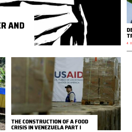
ER AND
D
T
4 O
THE CONSTRUCTION OF A FOOD
CRISIS IN VENEZUELA PART I