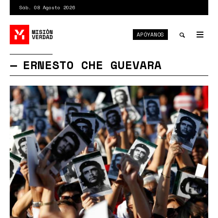
Pasar
Sáb. 08 Agosto 2026
al
contenido
APÓYANOS
principal
Tog
nav
Toggle
ERNESTO CHE GUEVARA
search