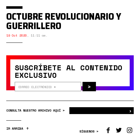
OCTUBRE REVOLUCIONARIO Y
GUERRILLERO
19 Oct 2020
,
11:11 am.
SUSCRÍBETE AL CONTENIDO
EXCLUSIVO
>
›
Bus
CONSULTA NUESTRO ARCHIVO AQUÍ >
IR ARRIBA
SÍGUENOS >