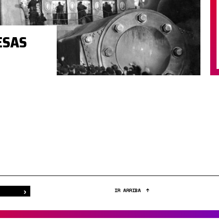
ESAS
›
Buscar
IR ARRIBA