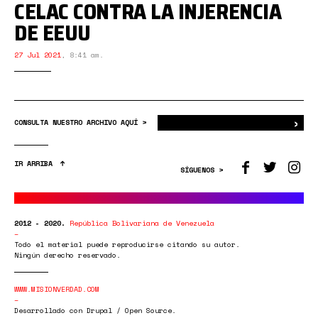
CELAC CONTRA LA INJERENCIA
DE EEUU
27 Jul 2021
,
8:41 am.
›
Bus
CONSULTA NUESTRO ARCHIVO AQUÍ >
IR ARRIBA
SÍGUENOS >
2012 - 2020.
República Bolivariana de Venezuela
Todo el material puede reproducirse citando su autor.
Ningún derecho reservado.
WWW.MISIONVERDAD.COM
Desarrollado con Drupal / Open Source.