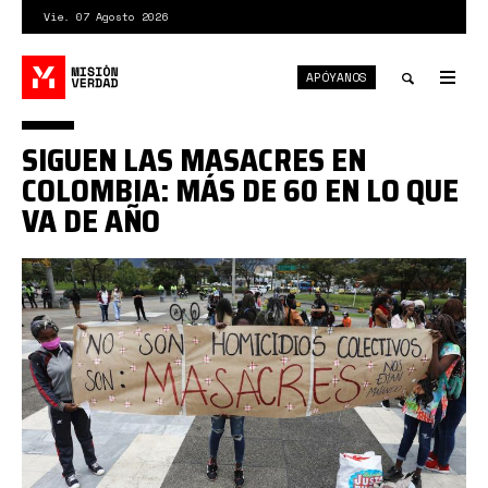
Pasar
Vie. 07 Agosto 2026
al
contenido
APÓYANOS
principal
Tog
nav
Toggle
SIGUEN LAS MASACRES EN
search
COLOMBIA: MÁS DE 60 EN LO QUE
VA DE AÑO
masacres
colombia
protestas
bogota.jpg