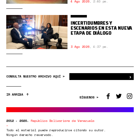
4 Ago 2026
,
2:40 pm.
INCERTIDUMBRES Y
ESCENARIOS EN ESTA NUEVA
ETAPA DE DIÁLOGO
3 Ago 2026
,
4:37 pm.
›
Bus
CONSULTA NUESTRO ARCHIVO AQUÍ >
IR ARRIBA
SÍGUENOS >
2012 - 2020.
República Bolivariana de Venezuela
Todo el material puede reproducirse citando su autor.
Ningún derecho reservado.