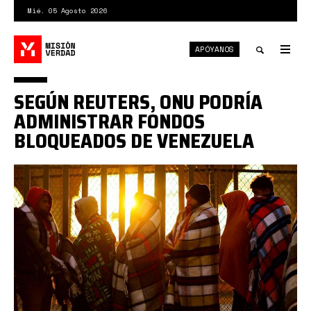
Pasar
Mié. 05 Agosto 2026
al
contenido
APÓYANOS
principal
Tog
nav
Toggle
SEGÚN REUTERS, ONU PODRÍA
search
ADMINISTRAR FONDOS
BLOQUEADOS DE VENEZUELA
BNPMWTADRZO27K6RWJ4VM5JHPI.jpg