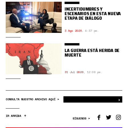
INCERTIDUMBRES Y
ESCENARIOS EN ESTA NUEVA
ETAPA DE DIÁLOGO
3 Ago 2026
,
4:37 pm.
LA GUERRA ESTÁ HERIDA DE
MUERTE
31 Jul 2026
,
12:08 pm.
›
Bus
CONSULTA NUESTRO ARCHIVO AQUÍ >
IR ARRIBA
SÍGUENOS >