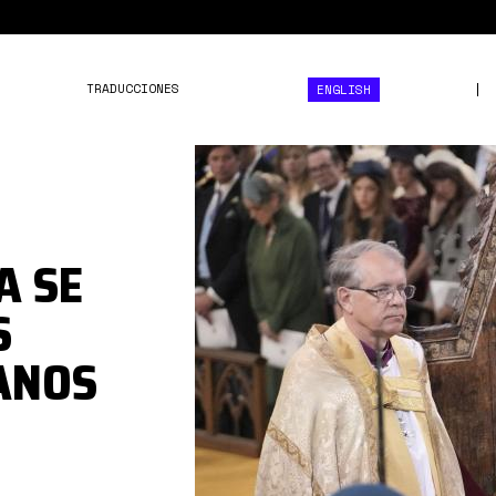
TRADUCCIONES
ENGLISH
16833723281947.jpg
A SE
S
ANOS