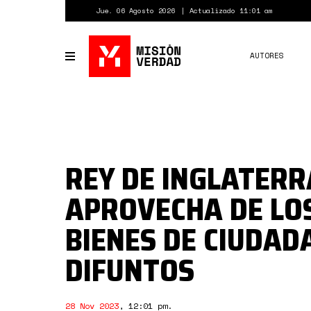
Pasar
Jue. 06 Agosto 2026
Actualizado 11:01 am
al
contenido
principal
AUTORES
Toggle
navigation
REY DE INGLATERR
APROVECHA DE LO
BIENES DE CIUDAD
DIFUNTOS
28 Nov 2023
,
12:01 pm
.