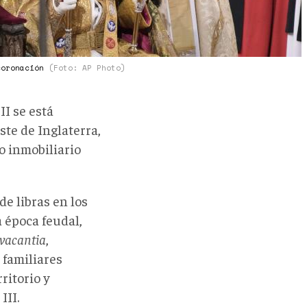
coronación
(Foto: AP Photo)
II se está
ste de Inglaterra,
o inmobiliario
e libras en los
 época feudal,
vacantia
,
 familiares
ritorio y
III.