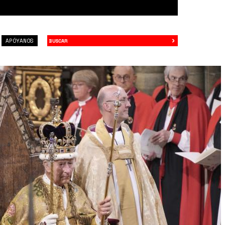
›
Buscar
APÓYANOS